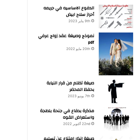
الدفوع الاساسيه في جريمه
أحراز سلاح ابيض
9th يناير 2023
نموذج وصيغة عقد زواج عرفي
pdf
20th مايو 2022
صيغة تظلم من قرار النيابة
بحفظ المحضر
7th يونيو 2023
مذكرة بدفاع في جنحة بلطجة
واستعراض القوه
22nd أكتوبر 2022
صيغة انذار امتناع عن تسليم