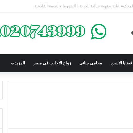
كومباوندات تحت الإنشاء | أهم البنود التي تحمي المشتري في القانون المصري
ضايا الاسره
محامي جنائي
زواج الاجانب في مصر
المزيد