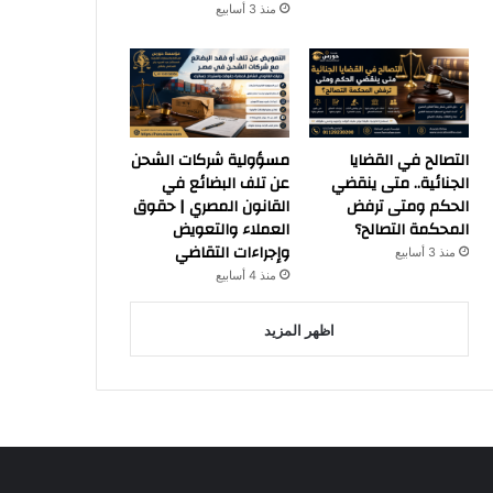
منذ 3 أسابيع
التصالح في القضايا
مسؤولية شركات الشحن
الجنائية.. متى ينقضي
عن تلف البضائع في
الحكم ومتى ترفض
القانون المصري | حقوق
المحكمة التصالح؟
العملاء والتعويض
وإجراءات التقاضي
منذ 3 أسابيع
منذ 4 أسابيع
اظهر المزيد