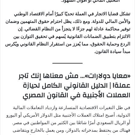
التحليل المالي أو أقوال الشهود.
تشكل قضايا الاتجار في العملة تحديًا كبيرًا أمام الاقتصاد الوطني
والأمن المالي للدولة. ومع ذلك، يظل احترام حقوق المتهمين وضمان
توفير محاكمة عادلة لهم جزءًا لا يتجزأ من النظام القضائي. إن
الالتزام بتطبيق الضمانات القانونية يُسهم في تحقيق التوازن بين
الردع وحماية الحقوق، مما يُعزز من استقرار النظام القانوني ويُكرس
مبدأ سيادة القانون.
«معايا دولارات»… مش معناها إنك تاجر
عملة! | الدليل القانوني الكامل لحيازة
العملات الأجنبية في القانون المصري
في ظل التغيرات الاقتصادية المتسارعة وازدياد التعاملات المالية
الدولية، أصبح امتلاك العملات الأجنبية مثل الدولار الأمريكي أو اليورو
أو الريال السعودي أمرًا شائعًا بين الكثير من المواطنين في مصر.
فهناك من يحتفظ بمدخراته بالدولار، ومن يعمل بالخارج ويتقاضى