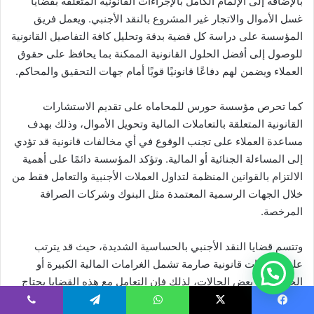
بالإضافة إلى الإلمام الكامل بالإجراءات القانونية المتعلقة بقضايا
غسل الأموال والاتجار غير المشروع بالنقد الأجنبي. ويعمل فريق
المؤسسة على دراسة كل قضية بدقة وتحليل كافة التفاصيل القانونية
للوصول إلى أفضل الحلول القانونية الممكنة بما يحافظ على حقوق
العملاء ويضمن لهم دفاعًا قانونيًا قويًا أمام جهات التحقيق والمحاكم.
كما تحرص مؤسسة حورس للمحاماه على تقديم الاستشارات
القانونية المتعلقة بالتعاملات المالية وتحويل الأموال، وذلك بهدف
مساعدة العملاء على تجنب الوقوع في أي مخالفات قانونية قد تؤدي
إلى المساءلة الجنائية أو المالية. وتؤكد المؤسسة دائمًا على أهمية
الالتزام بالقوانين المنظمة لتداول العملات الأجنبية والتعامل فقط من
خلال الجهات الرسمية المعتمدة مثل البنوك وشركات الصرافة
المرخصة.
وتتسم قضايا النقد الأجنبي بالحساسية الشديدة، حيث قد يترتب
عليها عقوبات قانونية صارمة تشمل الغرامات المالية الكبيرة أو
الحبس في بعض الحالات، لذلك فإن التعامل مع هذه القضايا يحتاج
إلى محامٍ يمتلك خبرة قانونية قوية وقدرة على إعداد دفوع قانونية
يسبوك
‫X
واتساب
تيلقرام
ڤايبر