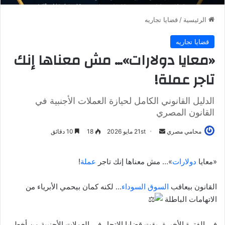
الرئيسية
/
قضايا تجاريه
قضايا تجاريه
«معايا دولارات»… مش معناها إنك
تاجر عملة!
الدليل القانوني الكامل لحيازة العملات الأجنبية في
القانون المصري
أرسل
محامي مصري
21st مايو 2026
18
10 دقائق
بريدا
إلكترونيا
«معايا
دولارات
»… مش معناها إنك تاجر
عملة
!
القانون بيعاقب
السوق السوداء
… لكنه كمان بيحمي الأبرياء من
الاتهامات الباطلة
في الفترة الأخيرة، بقت قضايا الاتجار في العملات الأجنبية من أخطر