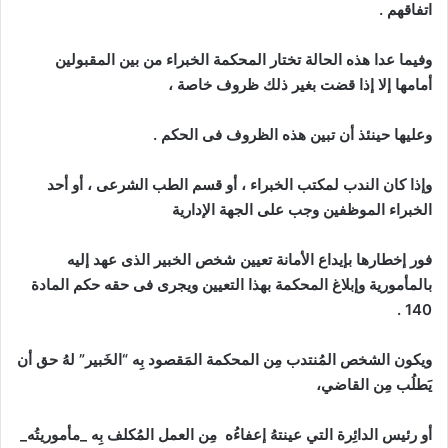
اتفاقهم .
وفيما عدا هذه الحالة تختار المحكمة الخبراء من بين المقبولين
أمامها إلا إذا قضت بغير ذلك ظروف خاصة ،
وعليها حينئذ أن تبين هذه الظروف فى الحكم .
وإذا كان الندب لمكتب الخبراء ، أو قسم الطب الشرعى ، أو أحد
الخبراء الموظفين وجب على الجهة الإدارية
فور إخطارها بإيداع الأمانة تعيين شخص الخبير الذى عهد إليه
بالمأمورية وإبلاغ المحكمة بهذا التعيين ويجرى فى حقه حكم المادة
140 .
ويكون الشخص المُنتدب مِن المحكمة المَقصود بِه “الخَبير” لهُ حق أن
يَطلُب مِن القاضي،
أو رئيس الدائِرة التي عينتهُ إعفاءُه مِن العمل المُكلف بِه _مأموريتُه_