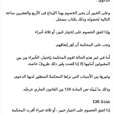
الدعوى .
وعلى الخبير أن يخبر الخصوم بهذا الإيداع فى الأربع والعشرين ساعة
التالية لحصوله وذلك بكتاب مسجل .
وإذا اتفق الخصوم على إختيار خَبير، أو ثلاثة خُبراء
وجب على المحكمة أن تُقِر إتفاقهم.
أما في غير هذهِ الحالة تَقوم المحكمة بإختيار، الخُبراء مِن بينِ
المقبولين أمامِها إلا إذا قَضت بِغَير ذلك ظروفً خاصة،
وغيرهِا مِن الأسباب التي تراها المحكمةُ المنظور لديها الدعوى.
وذلك ما يُبينُه نص المادة 136 مِن القانون الجاري عرضُه.
مادة 136
إذا اتفق الخصوم على اختيار خبير ، أو ثلاثة خبراء أقرت المحكمة