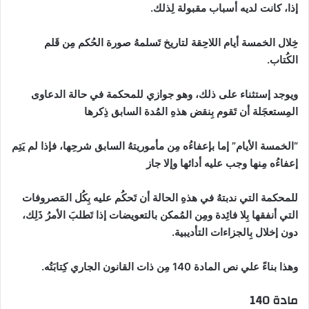
إذا، كانت لديه أسباب مقبولة لِذلك.
خِلال الخمسة أيام اللاحِقة لتاريخ تَسلمهُ صورة الحُكم مِن قَلم
الكُتاب.
ويوجد إستثناء على ذلك، وهو جوازي للمحكمة في حالة الدعاوى
المِستعجَلة أن تَقوم بِنقض هذهِ المُدة السابق ذِكرها
“الخمسة الأيام” إما بإعفاءُه مِن مأموريتهُ السابق شرحِها، فإذا لم يَتِم
إعفاءُه مِنها وجب عليه أدائها وإلا جاز
للمحكمة التي ندبتهُ في هذهِ الحالة أن تَحكُم عليه بِكُل المَصروفات
التي أنفقها بِلا فائِدة ومِن المُمكن بالتعويضات إذا تَطلبَ الأمرُ ذَلِك،
دون إخلال بِالجزاءات التأديبية.
وهذا بناءً علي نص المادة 140 مِن ذات القانون الجاري كِتابَتُه.
مادة 140