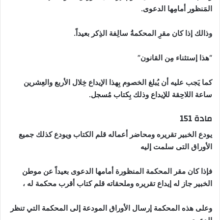
المَنظور أمامِها الدعوى.
وذالك إذا كان مقرِ المحكمةُ سالِفة الذِكر بعيداً.
“هذا إستثناء مِن القانون”
كما يَجب عليه أن يُبلغ الخصوم بِهذا الإيداع خِلال الأربع والعِشرين
ساعة اللاحِقة للإيداع وذلك بِكتاب مُسجل.
مادة 151
يودع الخبير تقريره ومحاضر أعماله قلم الكتاب ويودع كذلك جميع
الأوراق التى سلمت إليه
فإذا كان مقر المحكمة المنظورة أمامها الدعوى بعيداً عن موطن
الخبير جاز له إيداع تقريره وملحقاته قلم كتاب أقرب محكمة له ،
وعلى هذه المحكمة إرسال الأوراق المودعة إلى المحكمة التي تنظر