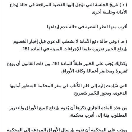
( د ) تاريخ الجلسة التي تؤجل إليها القضية للمرافعة في حالة إيداع
الأمانة وجلسة أخرى
أقرب منها لنظر القضية فى حالة عدم إيداعها
( هـ ) وفى حالة دفع الأمانة لا تشطب الدعوى قبل إخبار الخصوم
بإيداع الخبير تقريره طبقا للإجراءات المبينة في المادة 151 .
وكذالِك يَجب على الخَبير طبقاً للمادة 151، مِن ذات القانون أن يودِع
تَقريرهُ ومحاضِر أعمالهُ وكافة الأوراق
التي سُلِمت إليه إلى قلم الكُتاب في مقر المحكمة المَنظور أمامِها
الدعوى، ويجوز للخَبير بتَصريح
مِن هذهِ المادة الجاري ذِكرها أن يَقوم بإيداع جَميع الأوراق والتقرير
المطلوب مِنهُ إلى أقرب محكمة،
ويجب على المحكمة أن تقوم بإرسال الأوراق المودعة إلى المحكمة