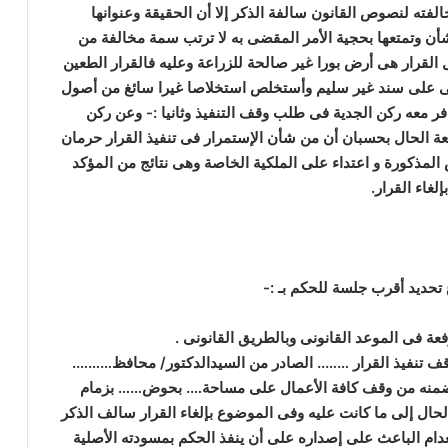
فته لنصوص القانون سالفة الذكر إلا أن الحقيقة وعنوانها
شأن وتمتعها بحجية الأمر المقضى به لا ترتب سمة مخالفة من
لقرار هى أرض بورا غير صالحة للزراعة وعليه فالقرار الطعين
ى على سند غير سليم وأستخلص استخلاصا غيرا سائغ من أصول
وافر معه ركن الجدية فى طلب وقف التنفيذ وثانيا :- وعن ركن
عة الحال بحسبان أن من شأن الإستمرار فى تنفيذ القرار حرمان
 المذكورة و اعتداء على الملكية الخاصة وهى نتائج من المؤكد
لغاء القرار
.
 تحديد أقرب جلسة للحكم بـ
:-
فعة فى الموعد القانونى وبالطريق القانونى
.
وقف تنفيذ القرار …….. الصادر من السيدالدكتور/ محافظ……….
ضمنه من وقف كافة الأعمال على مساحة…. بحوض…… بزمام
حال إلى ما كانت عليه وفى الموضوع بإلغاء القرار سالف الذكر
ام الباعث على إصداره على أن ينفذ الحكم بمسودته الأصلية