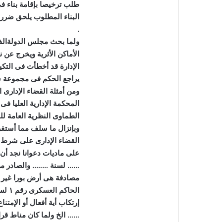
طلب ترخيصا بإقامة بناء ف
البناء المطلوب يلحق ضررا
.
ولما بحث مجلس الدولةالفر
الأماكن الأثرية ويخرج عن
الإدارة قد أخطأت فى التكي
يراجع الحكم فى مجموعة
ومن أمثلة القضاء الإدار
المحكمة الإدارية العليا فى
الطماوى النظرية العامة للق
وبإنزال ما سلف مما أستقر
القضاء الإدارى على شرط و
على ماديات دعوانا نجد أن 
…… لسنة
……..
والصادر م
مصادفة هى أرض بورا غير ز
الحاكم العسكرى رقم
۱
لس
إرتكاب أية أفعال أو الإمتن
…… الخ ولما كان مناط قرا