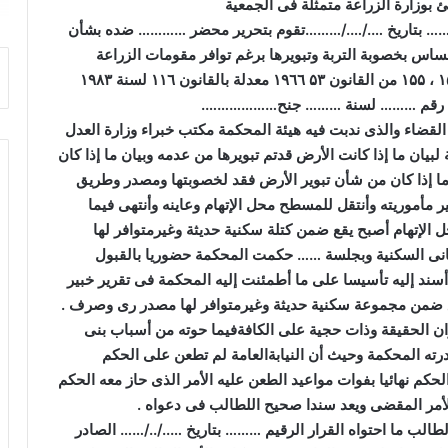
ئ بوزارة الزراعة متمثلة فى الجمعية
بتاريخ …./…./………تقوم بتحرير محضر ………… ضده بشأن
مساس بخصوبة التربة وتبويرها برغم توافر مقومات الزراعة
۱
،
۱۵۵
من القانون
۵۳
٦٦
۱۹
معدلة بالقانون
٦
۱۱
لسنة
۱۹۸۳
 رقم
………
لسنة ……… جنح
……………….
القضاء والذى ندبت فيه هيئة المحكمة مكتب خبراء وزارة العدل
لبيان ما إذا كانت الأرض قدتم تبويرها من عدمه وبيان ما إذا كان
 وما إذا كان من شأن تبوير الأرض فقد لخصوبتها ومصدر وطريق
 مأموريته وأنتقل للمسطح محل الإتهام وعاينه وأنتهى فيما
حل الإتهام أصبح يقع ضمن كتلة سكنية حديثة وغيرمتوافر لها
بانى السكنية وبجلسة …… حكمت المحكمة حضوريا بالقبول
ا أسند إليه تأسيسا على ما أطمئنت إليه المحكمة فى تقرير خبير
ع ضمن مجموعة سكنية حديثة وغيرمتوافر لها مصدر رى وصرف
.
ان الحقيقة وذات حجية على الكافةفيما حوته من أسباب بنى
رته المحكمة وحيث أن النيابةالعامة لم تطعن على الحكم
لحكم نهائيا بفوات مواعيد الطعن عليه الأمر الذى حاز معه الحكم
لأمر المقضى ويعد سندا صحيح اللطالب فى دعواه
.
لطالب ما احتواه القرار الرقيم ……… بتاريخ …../../…… الصادر