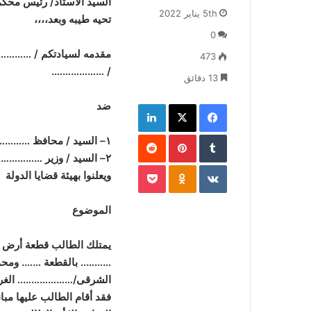
السيد الأستاذ/ رئيس محكم
بريدا
5th يناير 2022
إلكترونيا
تحيه طيبه وبعد،،،،
0
مقدمه لسيادتكم
……………..
473
/ ……………….
13 دقائق
فيسبوك
‫X
لينكدإن
ضد
بينتيريست
۱
–
السيد / محافظ
…………
۲
–
السيد / وزير
…………..
‫Pocket
Odnoklassniki
ويعلنوا بهيئة قضايا الدولة
الموضوع
يمتلك الطالب قطعة أر
………..
بالقطعة ……. ومحد
الشرقى/……………….. الغر
فقد أقام الطالب عليها م