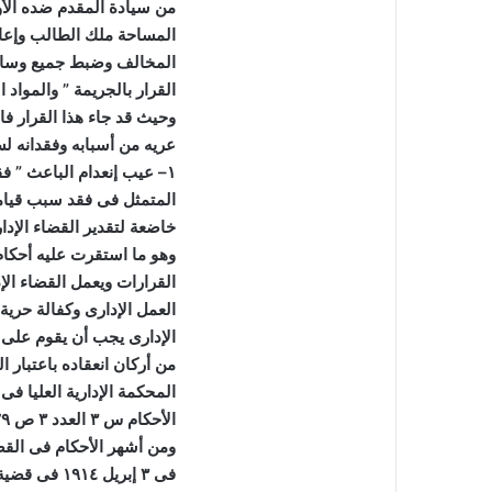
من سيادة المقدم ضده الأ
المساحة ملك الطالب وإعاد
المخالف وضبط جميع وسائل
القرار بالجريمة
”
والمواد 
وحيث قد جاء هذا القرار فاق
عريه من أسبابه وفقدانه لس
۱
–
عيب إنعدام الباعث ” فق
المتمثل فى فقد سبب قيامه
خاضعة لتقدير القضاء الإد
وهو ما استقرت عليه أحكام
القرارات ويعمل القضاء الإ
العمل الإدارى وكفالة حرية 
الإدارى يجب أن يقوم على 
من أركان انعقاده باعتبار ا
المحكمة الإدارية العليا فى
الأحكام س
۳
العدد
۳
ص
۲۹
ومن أشهر الأحكام فى القض
فى
۳
إبريل
٤
۱۹۱
فى قضية