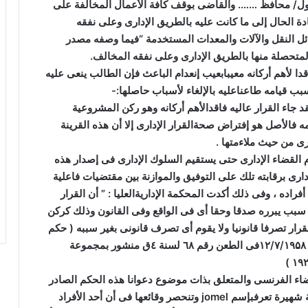
ول/ محافظ ……. والقاضى بوقف كافة الأعمال المخالفة على
ة الحال إلى ما كانت عليه بالطريق الإدارى وعلى نفقه
 النقل والآلات والمعدات المستخدمة “فيما وصفه مصدر
المتحصلة منها بالطريق الإدارى وعلى نفقه المخالف
.
دا لأهم أركانه معيبابعيب إنعدام الباعث فإن الطالب ينعى عليه
بب قيامه طاعناعليه بالإلغاء لأسباب حاصلها
:-
د جاء القرار عاليه فاقدالأهم أركانه وهو ركن المشروعية
 فالأصل هو إفتراض صحةالقرار الإدارى إلا أن هذه القرينة
ارى من حيث ملاءمتها
.
 القضاء الإدارى حتى يستقيم السلوك الإدارى فى إصدار هذه
دارى برقابته تلك على التوفيق والموازنة بين مقتضيات فاعلية
أفراده ، وفى ذلك أكدت المحكمة الإداريةالعليا : ” أن القرار
سبب يبرره صدقا وحقا أى فى الواقع وفى القانون وذلك كركن
لقرار تصرفا قانونيا ولا يقوم أى تصرف قانونى بغير سببه ( حكم
۱۲/۷/۱۹۵۸
فى الطعن رقم ٦
۸
لسنة ٤ق منشور بمجموعة
)
۱۹
اء الفرنسى والمتعلق بذات موضوع دعوانا هذه الحكم الصادر
 شهيرة تعرفبإسم
jomel
وتنحصر وقائعها فى أن أحد الأفراد