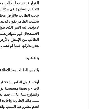
القرار قد نسب للطالب مخال
الأحكام الصادرة فى هذاال
جانب الطالب فالأرض محل ا
بحسب الظاهر يكون قدبني
لا تؤدى إليه الأمر الذى يت
الاستعجال فهو متوافربطبي
الطالب من الإنتفاع بالأرض
تعذر تداركها فيما لو قضى بإ
بناء عليه
يلتمس الطالب بعد الاطلاع
أولا:- قبول الطعن شكلا لر
ثانيا:- و بصفة مستعجلة ب
والمؤرخ
…./…./…..
فيما ت
…….
ملك الطالب وإعادة ال
لعدم مشروعية السبب وانعد