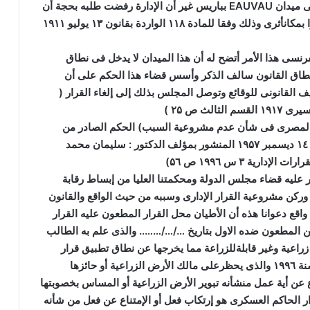
ى ميدان
EAUVAU
بباريس غير أن الإدارة رفضت طلبه بحجة أن
 بمكانأثرى وذلك وفقا للمادة
۱۱۸
الواردة بقانون
۱۳
يوليو
۱۹۱۱
نسى هذا الأمر أتضح له أن هذا الميدان لا يدخل فى نطاق
 نطاق القانون سالف الذكر وأسس قضاء هذا الحكم على أن
ف القانونى للوقائع وتوصل المجلس بذلك إلى إلغاء القرار (
 سيرى
۱۹۱۷
القسم الثالث ص
۲۵
)
ى المصرى فى شأن عدم مشروعية السبب) الحكم الصادر من
٤
۱
ديسمبر
۱۹۵۷
المنشور بمؤلف الدكتور : سليمان محمد
رارات الإدارية
۳
س
٦
۱۹۹
ص
٦
۵
)
 عليه قضاء مجلس الدولة ومحكمتنا العليا من إبساط رقابة
ركن مشروعية القرار الإدارى وسببه من حيث الواقع والقانون
واقع دعوانا هذه أن الأطيان محل القرار المطعون عليه القرار
ن المطعون ضده الاول بتاريخ …/…/…….. والذى علم به الطالب
راعية وغير قابلةللزراعة مما يخرجها عن نطاق تطبيق قرار
نة
٦
۱۹۹
والذى يحظرعلى مالك الأرض الزراعية أو حائزها
اع عن أية عمل منشأنه تبوير الأرض الزراعية أو المساس بخصوبتها
ر الحاكم العسكرى هو إرتكاب فعل أو الإمتناع عن فعل من شأنه