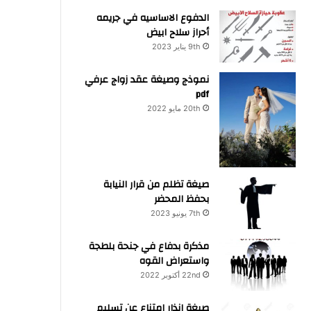
الدفوع الاساسيه في جريمه
أحراز سلاح ابيض
9th يناير 2023
نموذج وصيغة عقد زواج عرفي
pdf
20th مايو 2022
صيغة تظلم من قرار النيابة
بحفظ المحضر
7th يونيو 2023
مذكرة بدفاع في جنحة بلطجة
واستعراض القوه
22nd أكتوبر 2022
صيغة انذار امتناع عن تسليم