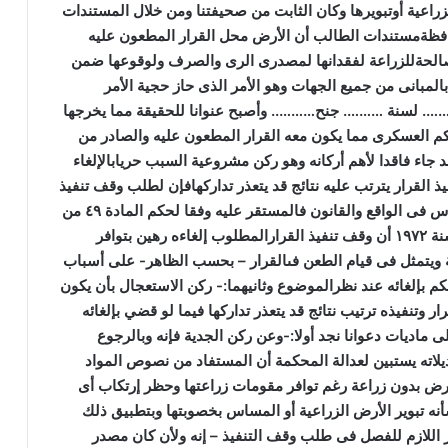
اعية أوتبويرها وكان الثابت من صحيفتنا ومن خلال المستندات
فظةمستندات الطالب أن الأرض محل القرار المطعون عليه
 صالحةللزراعة لفقدانها لمصدرى الرى والصرف ولوقوعها ضمن
لمبانى من جميع الجهات وهو الأمر الذى حاز حجية الأمر
……. لسنة
……….
جنح……….. وأصبح عنوانا للحقيقة مما يخرجها
م العسكرى مما يكون معه القرار المطعون عليه والصادر من
د جاء فاقدا لأهم أركانه وهو ركن مشروعية السبب حريابالإلغاء
ذ القرار يترتب عليه نتائج قد يتعذر تداركهافإن لطلب وقف تنفيذ
س فى الواقع والقانون فالمستقر عليه وفقا لحكم المادة ٤
۹
من
نة
۱۹۷۲
أن وقف تنفيذ القرارالمطلوب إلغاءه رهين بتوافر
 ويتمثل فى قيام الطعن فىالقرار
–
بحسب الظاهر- على أسباب
م بإلغائه عند نظرالموضوع وثانيهما:- ركن الاستعجال بأن يكون
 وتنفيذه ترتيب نتائج قد يتعذر تداركها فيما لو قضي بإلغائه
لى ماديات دعوانا نجد أولا:-وعن ركن الجدية فإنه وبالرجوع
رض بدون زراعة رغم توافر مقومات زراعتها وحظر إرتكاب أى
نه تبوير الأرض الزراعية أو المساس بخصوبتها وبتطبيق ذلك
ر اللازم للفصل فى طلب وقف التنفيذ – إنه ولأن كان مصدر