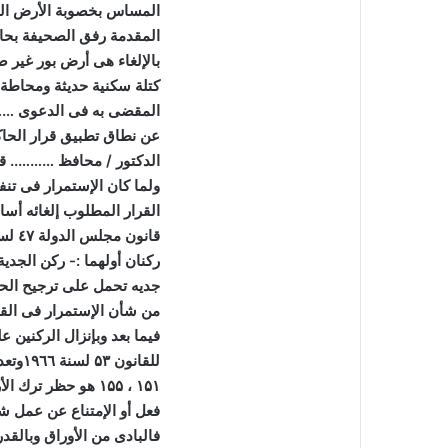
المساس بخصوبة الأرض الزر
المقدمة رفق الصحيفة بحا
بالإلغاء هى أرض بور غير
كتلة سكنية حديثة ومحاطةبا
المقضى به فى الدعوى …
عن نطاق تطبيق قرار الحاك
الدكتور / محافظ
………..
ق
ولما كان الإستمرار فى تنفي
القرار المطلوب إلغائه أسا
قانون مجلس الدولة ٤
۷
لس
ركنان أولهما :- ركن الجدية
جديه تحمل على ترجيح الحك
من شأن الإستمرار فى القرار
فيما بعد وبإنزال الركنين ع
للقانون
۵۳
لسنة
٦٦وتعديلاته يستبين لعدالة المحكمة أن المستفاد من نصوص المواد
۱۹
۱۵۱
،
۱۵۵
هو حظر ترك الأ
فعل أو الإمتناع عن عمل شأ
فالبادى من الأوراق وبالقد