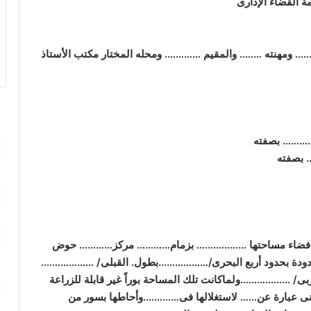
ة القضاء الإدارى
/ 
ومهنته …….. والمقيم …………. ومحله المختار مكتب الأستاذ
………
بصفته
…
بصفته
ض فضاء مساحتها ……………… بزمام………… مركز………… حوض
ودة بحدود أربع البحرى/………………بطول. القبلى
/ ……………….
بى
/ ………………
ولماكانت تلك المساحة بوراً غير قابلة للزراعة
بانى عبارة عن…… لاستغلالها فى………….وأحاطها بسور من