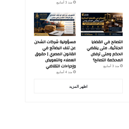
منذ 3 أسابيع
التصالح في القضايا
مسؤولية شركات الشحن
الجنائية.. متى ينقضي
عن تلف البضائع في
الحكم ومتى ترفض
القانون المصري | حقوق
المحكمة التصالح؟
العملاء والتعويض
وإجراءات التقاضي
منذ 3 أسابيع
منذ 4 أسابيع
اظهر المزيد