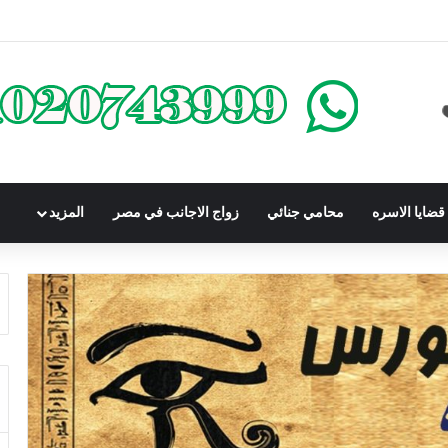
كومباوندات تحت الإنشاء | أهم البنود التي تحمي المشتري في القانون المصري
ضايا الاسره
محامي جنائي
زواج الاجانب في مصر
المزيد