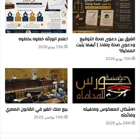
ل
ب
و
خ
ب
ط
ة
و
ل
ه
ط
الفرق بين دعوى صحة التوقيع
اعلام الوراثه خطوه بخطوه
ل
ودعوى صحة ونفاذ | أيهما يثبت
15th يونيو 2026
ا
الملكية؟
ق
15th يونيو 2026
ا
ل
أ
ج
ا
ن
ب
ف
الاشكال المعكوس وماهيته
بيع ملك الغير في القانون المصري
ي
وفائدته
14th نوفمبر 2023
م
24th مايو 2025
ص
ر