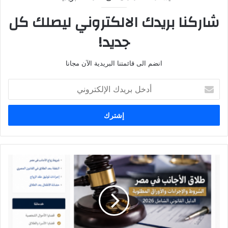
شاركنا بريدك الالكتروني ليصلك كل
جديد!
انضم الى قائمتنا البريدية الآن مجانا
أ
د
خ
ل
ب
ر
ي
د
ا
ك
ل
ا
ش
ل
ر
إ
و
ل
ط
ك
و