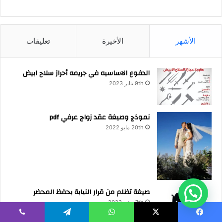
الأشهر
الأخيرة
تعليقات
الدفوع الاساسيه في جريمه أحراز سلاح ابيض
9th يناير 2023
نموذج وصيغة عقد زواج عرفي pdf
20th مايو 2022
صيغة تظلم من قرار النيابة بحفظ المحضر
7th يونيو 2023