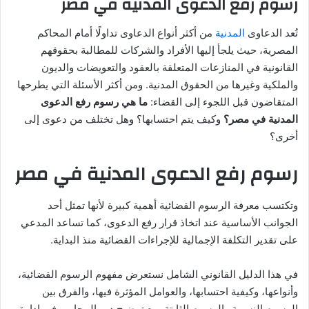
رسوم رفع الدعوى المدنية في مصر
د
ا
تُعد الدعاوى
المدنية
من أكثر أنواع الدعاوى تداولًا أمام المحاكم
إ
المصرية، حيث يلجأ إليها الأفراد والشركات للمطالبة بحقوقهم
ل
القانونية في المنازعات المتعلقة بالعقود والتعويضات والديون
ك
والملكية وغيرها من الحقوق المدنية. ومن أكثر الأسئلة التي يطرحها
ت
المتقاضون قبل اللجوء إلى القضاء:
ما هي رسوم رفع الدعوى
ر
المدنية في مصر؟
وكيف يتم احتسابها؟ وهل تختلف من دعوى إلى
و
أخرى؟
ن
ي
رسوم رفع الدعوى المدنية في مصر
ا
وتكتسب معرفة الرسوم القضائية أهمية كبيرة لأنها تمثل أحد
الجوانب الأساسية عند اتخاذ قرار رفع الدعوى، كما تساعد المدعي
على تقدير التكلفة الإجمالية للإجراءات القضائية منذ البداية.
في هذا الدليل القانوني الشامل نستعرض مفهوم الرسوم القضائية،
وأنواعها، وكيفية احتسابها، والعوامل المؤثرة فيها، والفرق بين
الرسوم النسبية والرسوم الثابتة، مع توضيح دور المحامي في إدارة