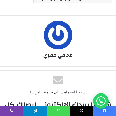
محامي مصري
يسعدنا انضمامك الى قائمتنا البريدية
شاركنا بريدك الالكتروني ليصلك كل
جديد!
يسبوك
‫X
واتساب
تيلقرام
ڤايبر