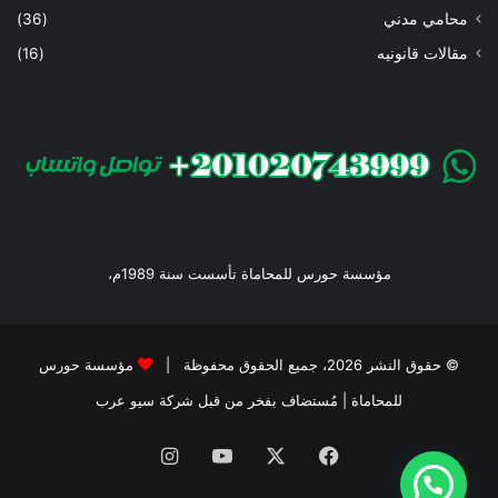
محامي مدني
(36)
مقالات قانونيه
(16)
مؤسسة حورس للمحاماة تأسست سنة 1989م،
© حقوق النشر 2026، جميع الحقوق محفوظة |
مؤسسة حورس
للمحاماة
| مُستضاف بفخر من قبل
شركة سيو عرب
فيسبوك
‫X
‫YouTube
انستقرام