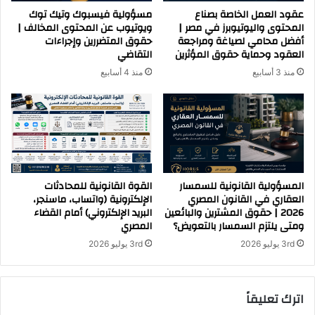
عقود العمل الخاصة بصناع
مسؤولية فيسبوك وتيك توك
المحتوى واليوتيوبرز في مصر |
ويوتيوب عن المحتوى المخالف |
أفضل محامي لصياغة ومراجعة
حقوق المتضررين وإجراءات
العقود وحماية حقوق المؤثرين
التقاضي
منذ 3 أسابيع
منذ 4 أسابيع
المسؤولية القانونية للسمسار
القوة القانونية للمحادثات
العقاري في القانون المصري
الإلكترونية (واتساب، ماسنجر،
2026 | حقوق المشترين والبائعين
البريد الإلكتروني) أمام القضاء
ومتى يلتزم السمسار بالتعويض؟
المصري
3rd يوليو 2026
3rd يوليو 2026
اترك تعليقاً