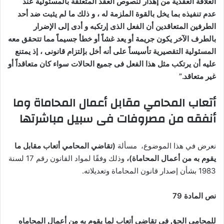
العلاقة العقدية من إهدار لنصوص العقد المتعلقة بالمسئولية عند
عدم تنفيذه بما يخل بالقوة الملزمة له ، و ذلك ما لم يثبت ضد أحد
الطرفين المتعاقدين أن الفعل الذى إرتكبه و أدى إلى الإضرار
بالطرف الآخر يكون جريمة أو يعد غشاً أو خطأ جسيماً مما تتحقق معه
المسئولية التقصيرية تأسيساً على أنه أخل بإلتزام قانونى ، إذ يمتنع
عليه أن يرتكب مثل هذا الفعل فى جميع الحالات سواء كان متعاقداً أو
غير متعاقد.”
أتعاب المحامي مقابل أعمال المحاماة وما
أنفقه من مصروفات فى سبيل مباشرتها
نعرض في هذا الموضوع، مسألة
(تقاضي المحامي أتعاب مقابل ما
يقوم به من أعمال المحاماة
)
،
وذلك وفقًا لمواد القانون رقم 17 لسنة
1983 بشأن إصدار قانون المحاماة وتعديلاته.
نص ال
مادة 79
للمحامى الحق فى تقاضى أتعاب لما يقوم به من أعمال المحاماه