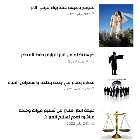
نموذج وصيغة عقد زواج عرفي pdf
20th مايو 2022
صيغة تظلم من قرار النيابة بحفظ المحضر
7th يونيو 2023
مذكرة بدفاع في جنحة بلطجة واستعراض القوه
22nd أكتوبر 2022
صيغة انذار امتناع عن تسليم ميراث وجنحه
مباشره لعدم تسليم الميراث
24th يناير 2022