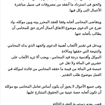
والحق فى استرداد ما أنفقه من مصروفات فى سبيل مباشرة
الأعمال التى وكل فيها.
ويتقاضى المحامى أتعابه وفقا للعقد المحرر بينه وبين موكله، واذ
تفرع عن الدعوى موضوع الاتفاق أعمال أخرى حق للمحامى أن
يطالب بأتعابه عنها.
ويدخل في تقدير األتعاب أهمية الدعوى والجهد الذي بذله المحامي
والنتيجة التي حققها ومالاءة
الموكل وأقدمية درجة قيد المحامي ، ويجب ألا تزيد الأتعاب على
عشرين في المائة ولا تقل عن
خمسة في المائة من قيمة ما حققه المحامي من فائدة لموكله في
العمل موضوع طلب التقدير .
وفى جميع الأحوال لا يجوز أن يكون أساس تعامل المحامى مع موكله
أن تكون أتعابه حصة عينية من الحقوق المتنازع عليها.
قضي بعدم دستورية الفقرة الثالثة