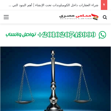
شراء العقارات داخل الكومباوندات تحت الإنشاء | أهم البنود التي تحمي المشتري في القانون المصري
بحث عن
الق