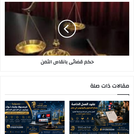
حكم
قضائى
بانقاص
الثمن
حكم قضائى بانقاص الثمن
مقالات ذات صلة