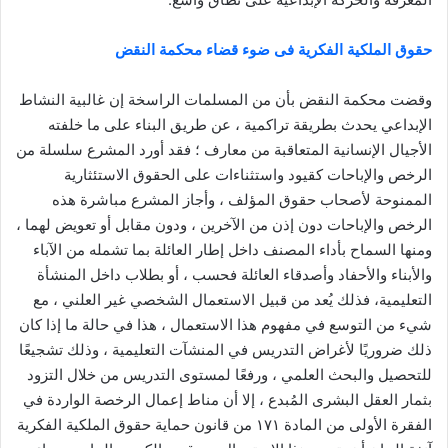
حقوق الملكية الفكرية فى ضوء قضاء محكمة النقض
وقضت محكمة النقض بأن من المسلمات الراسخة إن غالبية النشاط
الإبداعي يحدث بطريقة تراكمية ، عن طريق البناء على ما خلفته
الأجيال الإنسانية المتعاقبة من معارف ؛ فقد أورد المشرع سلسلة من
الرخص والإباحات كقيود واستثناءات على الحقوق الاستئثارية
الممنوحة لأصحاب حقوق المؤلف ، وأجاز المشرع مباشرة هذه
الرخص والإباحات دون إذن من الآخرين ، ودون مقابل أو تعويض لهما ،
ومنها السماح بأداء المصنف داخل إطار العائلة بما تشمله من الآباء
والأبناء والأحفاد وأصدقاء العائلة فحسب ، أو بطلاب داخل المنشأة
التعليمية، فذلك يُعد من قبيل الاستعمال الشخصي غير العلني ، مع
شيء من التوسع في مفهوم هذا الاستعمال ، هذا في حالة ما إذا كان
ذلك ضروريًا لأغراض التدريس في المنشآت التعليمية ، وذلك تشجيعًا
للتحصيل والبحث العلمي ، ورفعًا لمستوى التدريس من خلال التزود
بثمار العقل البشرى المُبدع ، إلا أن مناط إعمال الرخصة الواردة في
الفقرة الأولى من المادة ١٧١ من قانون حماية حقوق الملكية الفكرية