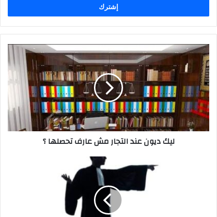
ليك
ديون
عند
التجار
مش
عارف
تحصلها
؟
ليك ديون عند التجار مش عارف تحصلها ؟
محامي
قضايا
حقوق
الملكيه
الفكريه
في