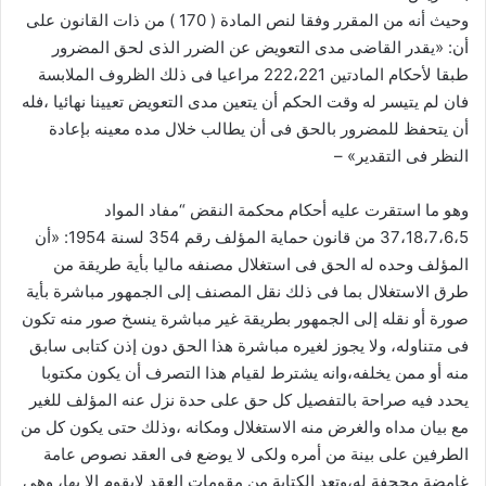
وحيث أنه من المقرر وفقا لنص المادة ( 170 ) من ذات القانون على
أن: «يقدر القاضى مدى التعويض عن الضرر الذى لحق المضرور
طبقا لأحكام المادتين 222،221 مراعيا فى ذلك الظروف الملابسة
فان لم يتيسر له وقت الحكم أن يتعين مدى التعويض تعيينا نهائيا ،فله
أن يتحفظ للمضرور بالحق فى أن يطالب خلال مده معينه بإعادة
النظر فى التقدير» –
وهو ما استقرت عليه أحكام محكمة النقض “مفاد المواد
37،18،7،6،5 من قانون حماية المؤلف رقم 354 لسنة 1954: «أن
المؤلف وحده له الحق فى استغلال مصنفه ماليا بأية طريقة من
طرق الاستغلال بما فى ذلك نقل المصنف إلى الجمهور مباشرة بأية
صورة أو نقله إلى الجمهور بطريقة غير مباشرة ينسخ صور منه تكون
فى متناوله، ولا يجوز لغيره مباشرة هذا الحق دون إذن كتابى سابق
منه أو ممن يخلفه،وانه يشترط لقيام هذا التصرف أن يكون مكتوبا
يحدد فيه صراحة بالتفصيل كل حق على حدة نزل عنه المؤلف للغير
مع بيان مداه والغرض منه الاستغلال ومكانه ،وذلك حتى يكون كل من
الطرفين على بينة من أمره ولكى لا يوضع فى العقد نصوص عامة
غامضة مجحفة له،وتعد الكتابة من مقومات العقد لايقوم الا بها، وهى