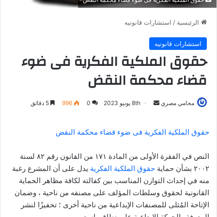
الرئيسية
/
استشارات قانونيه
استشارات قانونيه
حقوق الملكية الفكرية فى ضوء
قضاء محكمة النقض
أرسل
محامي مصري
8th يونيو 2023
0
996
5 دقائق
بريدا
إلكترونيا
حقوق الملكية الفكرية فى ضوء قضاء محكمة النقض
النص في الفقرة الأولى من المادة ١٧١ من القانون رقم ٨٢ لسنة
٢٠٠٢ بشأن حماية
حقوق الملكية الفكرية
يدل على أن المشرع رغبة
منه في إحداث التوازن المناسب بين كفالته لكافة مظاهر الحماية
القانونية لحقوق وسلطات المؤلف على مصنفه من ناحية ، وضمان
الإتاحة المُثلى للمصنفات الإبداعية من ناحية أخرى ؛ تحفيزًا لنشر
المعرفة والحركة الإبداعية على نطاق واسع.