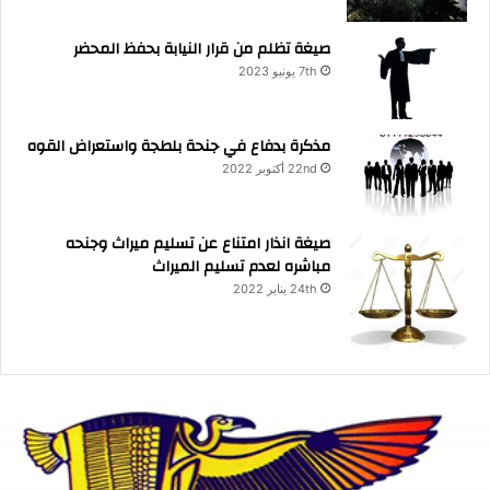
صيغة تظلم من قرار النيابة بحفظ المحضر
7th يونيو 2023
مذكرة بدفاع في جنحة بلطجة واستعراض القوه
22nd أكتوبر 2022
صيغة انذار امتناع عن تسليم ميراث وجنحه
مباشره لعدم تسليم الميراث
24th يناير 2022