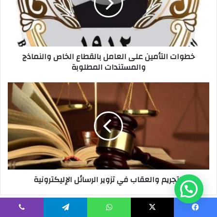
بالقطاع
الخاص
والنماذج
والمستندات
المطلوبة
خطوات التأمين على العامل بالقطاع الخاص والنماذج
والمستندات المطلوبة
التجريم
والعقاب
في
تزوير
الرسائل
الإليكترونية
التجريم والعقاب في تزوير الرسائل الإليكترونية
يسبوك
‫X
واتساب
تيلقرام
ڤايبر