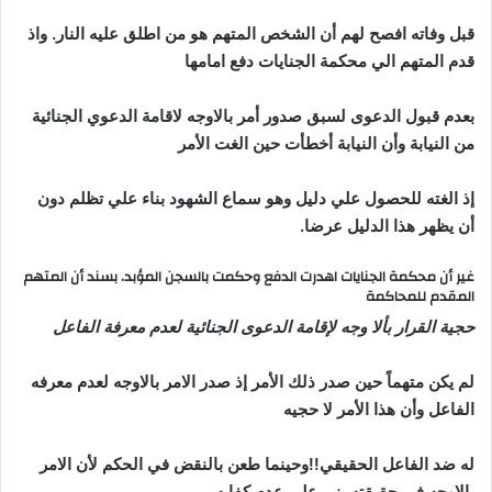
قبل وفاته افصح لهم أن الشخص المتهم هو من اطلق عليه النار. واذ
قدم المتهم الي محكمة الجنايات دفع امامها
بعدم قبول الدعوى لسبق صدور أمر بالاوجه لاقامة الدعوي الجنائية
من النيابة وأن النيابة أخطأت حين الغت الأمر
إذ الغته للحصول علي دليل وهو سماع الشهود بناء علي تظلم دون
أن يظهر هذا الدليل عرضا.
غير أن محكمة الجنايات اهدرت الدفع وحكمت بالسجن المؤبد. بسند أن المتهم
المقدم للمحاكمة
حجية القرار بألا وجه لإقامة الدعوى الجنائية لعدم معرفة الفاعل
لم يكن متهماً حين صدر ذلك الأمر إذ صدر الامر بالاوجه لعدم معرفه
الفاعل وأن هذا الأمر لا حجيه
له ضد الفاعل الحقيقي!!وحينما طعن بالنقض في الحكم لأن الامر
بالاوجه في حقيقته بني علي عدم كفايه