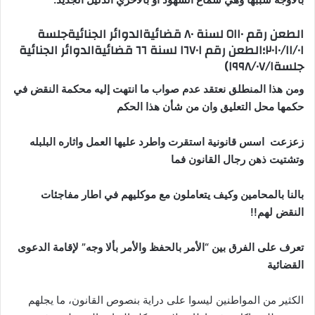
الطعن رقم ٥١١٠ لسنة ٨٠ قضائيةالدوائر الجنائيةجلسة
٢٠١٠/١١/٠١؛الطعن رقم ١٦٧٠١ لسنة ٦٦ قضائيةالدوائر الجنائية
جلسة١٩٩٨/٠٧/١)
ومن هذا المنطلق نعتقد عدم صواب ما انتهت إليه محكمة النقض في
حكمها محل التعليق وان من شأن هذا الحكم
زعزعت اسس قانونية استقرت واطرد عليها العمل واثاره البلبله
وتشتيت ذهن رجال القانون فما
بالنا بالمحامين وكيف يتعاملون مع موكليهم في اطار مفاجئات
النقض لهم!!
تعرف على الفرق بين “الأمر بالحفظ والأمر بألا وجه” لإقامة الدعوى
القضائية
الكثير من المواطنين ليسوا على دراية بنصوص القانون، ما يجلهم