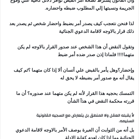
وأن القانون يشترط لصحه أمر القبض توافر دلائل كافية علي وقوع
الجريمة ونسبتها إلي المطلوب ضبطه واحضاره.
لذا فنحن نتعجب كيف يصدر أمر بضبط واحضار شخص ثم يصدر بعد
ذلك قرار بالاوجه لاقامة الدعوي الجنائية
وتقول النقض أن هذا الشخص عند صدور القرار بالاوجه لم يكن
متهما!!!! فلماذا إذن صدر ضده أمر ضبط
وإحضار؟وهل يأمر بالقبض علي أنسان ألا إذا كان متهما ؟ثم كيف
يقال أنه مع صدور أمر بضبطه لا يحق له
التمسك بحجيه هذا القرار لأنه لم يكن متهما عند صدوره؟ أن ما
قررته محكمة النقض في هذآ الشأن
لأ يقبله العقل ولا المنطق بل يتعارض مع السجيه القانونية
السليمه.
بل أنه من الثوابت أن العبرة بوصف الأمر بالاوجه لاقامة الدعوي
الجنائية وما اذا كان لعدم كفاية الادلة