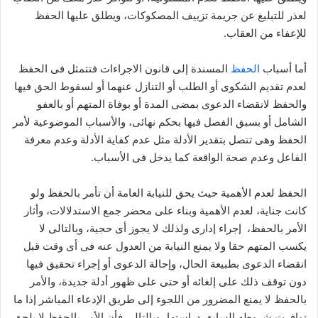
لعذر للتبليغ عن جريمة تزييف المصكوكات، ويطلق عليها الحفظ
للإعفاء من العقاب.
أما أسباب
الحفظ
المسندة إلى قانون الاجراءات فتتمثل فى الحفظ
لعدم تقديم الشكوى أو الطلب أو التنازل عنهما أو لسقوط الحق فيها
والحفظ لانقضاء الدعوى بمضى المدة أو بوفاة المتهم أو بالعفو
الشامل أو بسبق الفصل فيها بحكم نهائى، والأسباب الموضوعية لأمر
الحفظ وهى تتصل بتقدير الأدلة مثل عدم كفاية الأدلة وعدم معرفة
الفاعل وعدم صحة الواقعة كما يدخل فى الأسباب.
الحفظ لعدم الأهمية حيث يحق للنيابة العامة أن تأمر بالحفظ ولو
كانت جناية، لعدم الأهمية وبناء على محضر جمع الاستدلالات، وأثار
الأمر بالحفظ، إجراء إدارى ولذلك لا يجوز أى حجية، وبالتالى لا
يكسب المتهم حقا ولا يمنع النيابة من العدول عنه فى أى وقت قبل
انقضاء الدعوى بطبيعة الحال، وإحالة الدعوى أو إجراء تحقيق فيها
دون توقف ذلك على إلغائه أو حتى على ظهور أدلة جديدة، والأمر
بالحفظ لا يمنع المضرور من اللجوء إلى طريق الإدعاء المباشر إذا ما
توافرت شروطه السابق دراستها، وبالتالى فأن الأمر بالحفظ لا يلحق