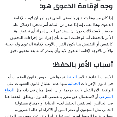
وجه لإقامة الدعوى هو:
إذا كان مسبوقا بتحقيق بالمعنى الفنى فهو امر ان لاوجه لإقامة
الدعوى وهذا يعنى إنه إذا صدر من النيابة أمر بمجرد الإطلاع على
محضر الاستدلالات دون إن يستدعى الحال إجراء أى تحقيق، هنا
الأمر بالحفظ، أما لو قامت النيابة بأى إجراء من إجراءات التحقيق
كالقبض أو التفتيش هنا يكون القرار بالأوجه لإقامة الدعوى وله حجية
والأمر بالأوجه لإقامة الدعوى لابد وأن يصدر كتابة بعد تحقيق دقيق.
أسباب الأمر بالحفظ:
الأسباب القانونية لأمر
الحفظ
نجدها فى نصوص قانون العقوبات أو
فى قانون الإجراءات
الجنائية
منها عدم انطباق قانون العقوبات على
الواقعة، لأن الفعل لا يعد جريمة أو أن الفعل مباح فى ذاته مثل
الدفاع
الشرعى
أو لاستعمال حق مقرر بمقتضى القانون، ويطلق الحفظ هنا
فى الحالتين السابقتين الحفظ لعدم الجناية أو لامتناع مسئولية
الجانى مثل المجنون أو صغر السن أو الاكراه أو حالة الضرورة،
ويطلق عليها الحفظ لعدم المسئولية، أو لتوافر عذر معف من العقاب