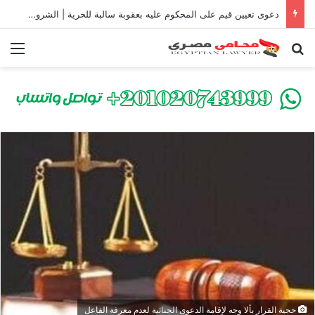
دعوى تعيين قيم على المحكوم عليه بعقوبة سالبة للحرية | الشروط والصيغة القانونية
بحث عن
الق
حجية القرار بألا وجه لإقامة الدعوى الجنائية لعدم معرفة الفاعل