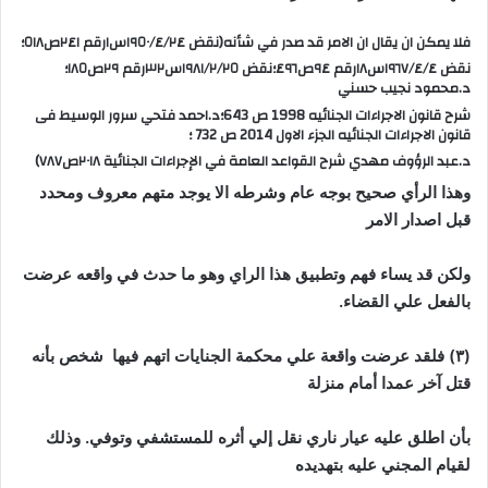
فلا يمكن ان يقال ان الامر قد صدر في شأنه(نقض ١٩٥٠/٤/٢٤س١رقم ٢٤١ص٥١٨؛
ن
قض ١٩٦٧/٤/٤س١٨رقم ٩٤ص٤٩٦؛نقض ١٩٨١/٢/٢٥س٣٢رقم ٢٩ص١٨٥؛
د.محمود نجيب حسني
شرح قانون الاجراءات الجنائيه 1998 ص 643؛د.احمد فتحي سرور الوسيط فى
قانون الاجراءات الجنائيه الجزء الاول 2014 ص 732
؛
د.عبد الرؤوف مهدي شرح القواعد العامة في الإجراءات الجنائية ٢٠١٨ص٧٨٧)
وهذا الرأي صحيح بوجه عام وشرطه الا يوجد متهم معروف ومحدد
قبل اصدار الامر
ولكن قد يساء فهم وتطبيق هذا الراي وهو ما حدث في واقعه عرضت
بالفعل علي القضاء.
(٣) فلقد عرضت واقعة علي محكمة الجنايات اتهم فيها شخص بأنه
قتل آخر عمدا أمام منزلة
بأن اطلق عليه عيار ناري نقل إلي أثره للمستشفي وتوفي. وذلك
لقيام المجني عليه بتهديده