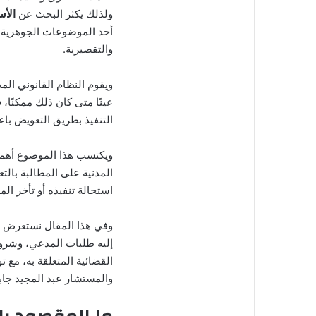
ولذلك يكثر البحث عن
الأس
أحد الموضوعات الجوهرية في
والتقصيرية.
ويقوم النظام القانوني الم
عينًا متى كان ذلك ممكنًا، ف
التنفيذ بطريق التعويض با
ويكتسب هذا الموضوع أهمية
المدنية على المطالبة بالتع
استحالة تنفيذه أو تأخر المد
وفي هذا المقال نستعرض مف
إليه طلبات المدعي، وشرو
القضائية المتعلقة به، مع
والمستشار عبد المجيد جاب