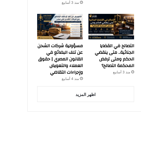
منذ 3 أسابيع
التصالح في القضايا
مسؤولية شركات الشحن
الجنائية.. متى ينقضي
عن تلف البضائع في
الحكم ومتى ترفض
القانون المصري | حقوق
المحكمة التصالح؟
العملاء والتعويض
وإجراءات التقاضي
منذ 3 أسابيع
منذ 4 أسابيع
اظهر المزيد