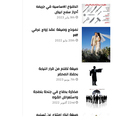
الدفوع الاساسيه في جريمه
أحراز سلاح ابيض
9th يناير 2023
نموذج وصيغة عقد زواج عرفي
pdf
20th مايو 2022
صيغة تظلم من قرار النيابة
بحفظ المحضر
7th يونيو 2023
مذكرة بدفاع في جنحة بلطجة
واستعراض القوه
22nd أكتوبر 2022
صيغة انذار امتناع عن تسليم