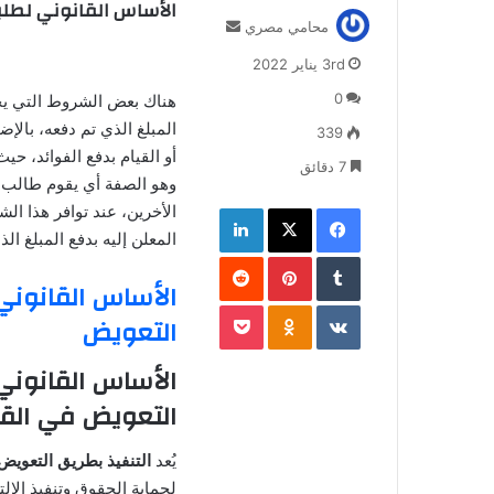
الأساس القانوني لطلب
أرسل
محامي مصري
بريدا
3rd يناير 2022
إلكترونيا
0
هناك بعض الشروط التي يجب
المبلغ الذي تم دفعه، بالإ
339
أو القيام بدفع الفوائد، 
7 دقائق
وهو الصفة أي يقوم طالب
فيسبوك
‫X
لينكدإن
الأخرين، عند توافر هذا ا
المعلن إليه بدفع المبلغ ا
بينتيريست
الأساس القانوني 
‫Pocket
Odnoklassniki
التعويض
الأساس القانوني 
التعويض في القا
يُعد
التنفيذ بطريق التعويض
لحماية الحقوق وتنفيذ الالت