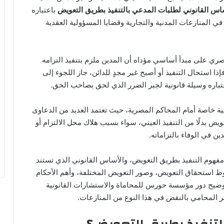
اس القانوني لطلبات المدعي بالتنفيذ بطريق التعويض
باعتباره
 المنازعات المدنية والتجارية وقضايا المسؤولية العقدية
صري على مبدأ أساسي مؤداه أن المدين ملزم بتنفيذ التزامه
إذا استحال التنفيذ أو أصبح غير مجدٍ للدائن، جاز اللجوء إلى
عتباره وسيلة قانونية لجبر الضرر الذي لحق بصاحب الحق.
 خاصة أمام المحاكم المصرية، حيث تعتمد العديد من الدعاوى
ويض بدلًا من التنفيذ العيني، سواء بسبب هلاك محل الالتزام أو
ين في الوفاء بالتزاماته.
هوم التنفيذ بطريق التعويض، والأساس القانوني الذي تستند
ط استحقاق التعويض، وصور التعويض المختلفة، وأهم الأحكام
 توضيح دور مؤسسة حورس للمحاماة والاستشارات القانونية
ر المحامي بالنقض في هذا النوع من المنازعات.