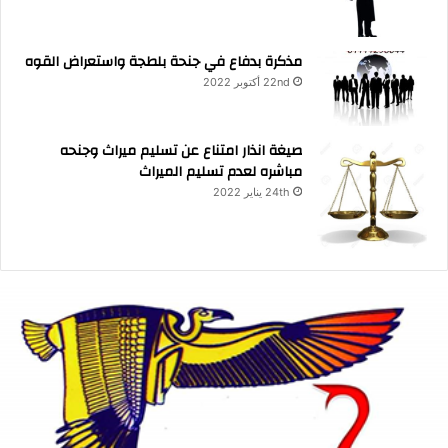
مذكرة بدفاع في جنحة بلطجة واستعراض القوه
22nd أكتوبر 2022
صيغة انذار امتناع عن تسليم ميراث وجنحه
مباشره لعدم تسليم الميراث
24th يناير 2022