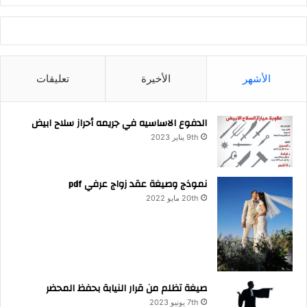
الأشهر
الأخيرة
تعليقات
الدفوع الاساسيه في جريمه أحراز سلاح ابيض
9th يناير 2023
نموذج وصيغة عقد زواج عرفي pdf
20th مايو 2022
صيغة تظلم من قرار النيابة بحفظ المحضر
7th يونيو 2023