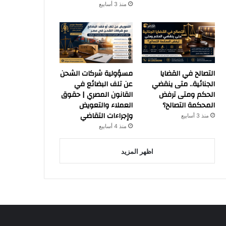
منذ 3 أسابيع
التصالح في القضايا
مسؤولية شركات الشحن
الجنائية.. متى ينقضي
عن تلف البضائع في
الحكم ومتى ترفض
القانون المصري | حقوق
المحكمة التصالح؟
العملاء والتعويض
وإجراءات التقاضي
منذ 3 أسابيع
منذ 4 أسابيع
اظهر المزيد