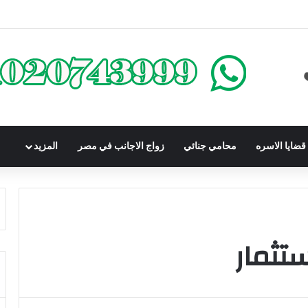
كومباوندات تحت الإنشاء | أهم البنود التي تحمي المشتري في القانون المصري
ضايا الاسره
محامي جنائي
زواج الاجانب في مصر
المزيد
تثمار