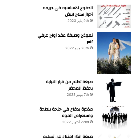
الدفوع الاساسيه في جريمه
أحراز سلاح ابيض
9th يناير 2023
نموذج وصيغة عقد زواج عرفي
pdf
20th مايو 2022
صيغة تظلم من قرار النيابة
بحفظ المحضر
7th يونيو 2023
مذكرة بدفاع في جنحة بلطجة
واستعراض القوه
22nd أكتوبر 2022
صيغة انذار امتناع عن تسليم