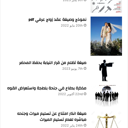
نموذج وصيغة عقد زواج عرفي pdf
20th مايو 2022
صيغة تظلم من قرار النيابة بحفظ المحضر
7th يونيو 2023
مذكرة بدفاع في جنحة بلطجة واستعراض القوه
22nd أكتوبر 2022
صيغة انذار امتناع عن تسليم ميراث وجنحه
مباشره لعدم تسليم الميراث
24th يناير 2022