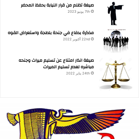
صيغة تظلم من قرار النيابة بحفظ المحضر
7th يونيو 2023
مذكرة بدفاع في جنحة بلطجة واستعراض القوه
22nd أكتوبر 2022
صيغة انذار امتناع عن تسليم ميراث وجنحه
مباشره لعدم تسليم الميراث
24th يناير 2022