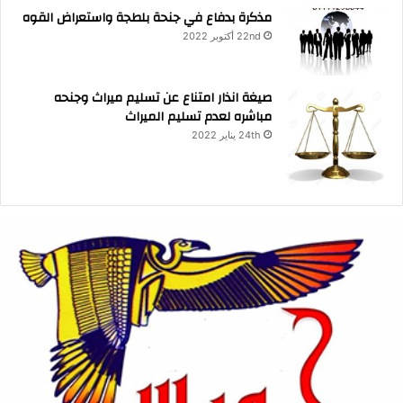
مذكرة بدفاع في جنحة بلطجة واستعراض القوه
22nd أكتوبر 2022
صيغة انذار امتناع عن تسليم ميراث وجنحه
مباشره لعدم تسليم الميراث
24th يناير 2022