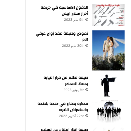
الدفوع الاساسيه في جريمه
أحراز سلاح ابيض
9th يناير 2023
نموذج وصيغة عقد زواج عرفي
pdf
20th مايو 2022
صيغة تظلم من قرار النيابة
بحفظ المحضر
7th يونيو 2023
مذكرة بدفاع في جنحة بلطجة
واستعراض القوه
22nd أكتوبر 2022
صيغة انذار امتناع عن تسليم