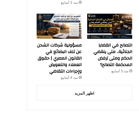
منذ 3 أسابيع
التصالح في القضايا
مسؤولية شركات الشحن
الجنائية.. متى ينقضي
عن تلف البضائع في
الحكم ومتى ترفض
القانون المصري | حقوق
المحكمة التصالح؟
العملاء والتعويض
وإجراءات التقاضي
منذ 3 أسابيع
منذ 4 أسابيع
اظهر المزيد