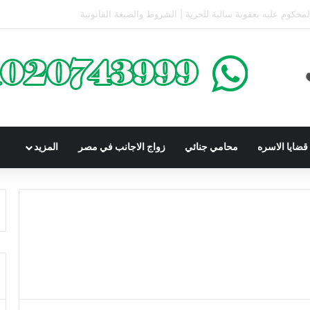
كومباوندات تحت الإنشاء | أهم البنود التي تحمي المشتري في القانون المصري
ضايا الاسره
محامي جنائي
زواج الاجانب في مصر
المزيد