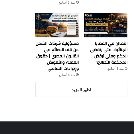
منذ 3 أسابيع
التصالح في القضايا
مسؤولية شركات الشحن
الجنائية.. متى ينقضي
عن تلف البضائع في
الحكم ومتى ترفض
القانون المصري | حقوق
المحكمة التصالح؟
العملاء والتعويض
وإجراءات التقاضي
منذ 3 أسابيع
منذ 4 أسابيع
اظهر المزيد