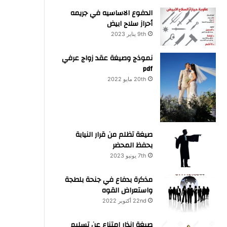
الدفوع الاساسيه في جريمه
أحراز سلاح ابيض
9th يناير 2023
نموذج وصيغة عقد زواج عرفي
pdf
20th مايو 2022
صيغة تظلم من قرار النيابة
بحفظ المحضر
7th يونيو 2023
مذكرة بدفاع في جنحة بلطجة
واستعراض القوه
22nd أكتوبر 2022
صيغة انذار امتناع عن تسليم