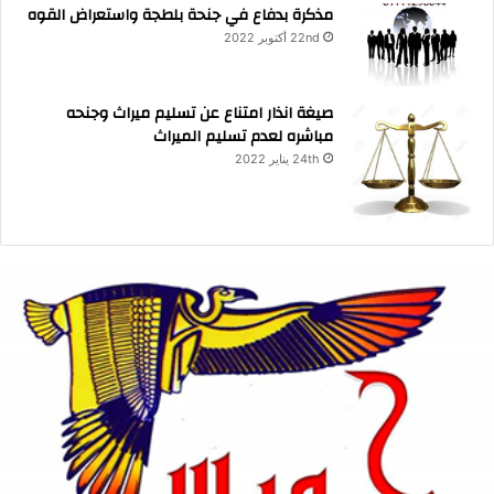
مذكرة بدفاع في جنحة بلطجة واستعراض القوه
22nd أكتوبر 2022
صيغة انذار امتناع عن تسليم ميراث وجنحه
مباشره لعدم تسليم الميراث
24th يناير 2022