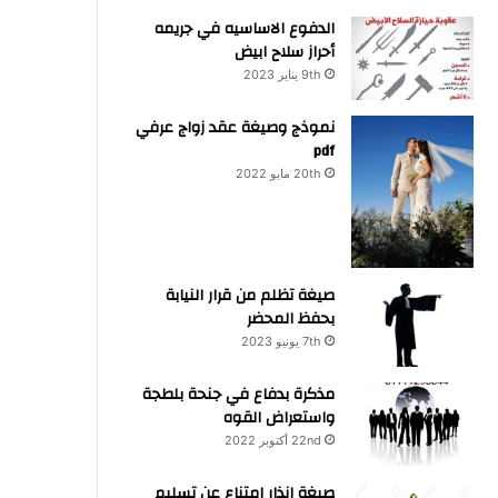
الدفوع الاساسيه في جريمه
أحراز سلاح ابيض
9th يناير 2023
نموذج وصيغة عقد زواج عرفي
pdf
20th مايو 2022
صيغة تظلم من قرار النيابة
بحفظ المحضر
7th يونيو 2023
مذكرة بدفاع في جنحة بلطجة
واستعراض القوه
22nd أكتوبر 2022
صيغة انذار امتناع عن تسليم