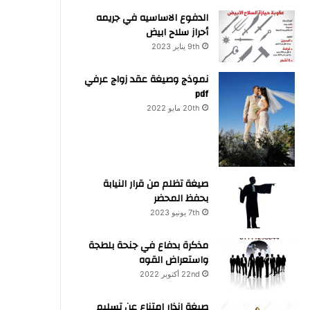
الدفوع الاساسيه في جريمه
أحراز سلاح ابيض
9th يناير 2023
نموذج وصيغة عقد زواج عرفي
pdf
20th مايو 2022
صيغة تظلم من قرار النيابة
بحفظ المحضر
7th يونيو 2023
مذكرة بدفاع في جنحة بلطجة
واستعراض القوه
22nd أكتوبر 2022
صيغة انذار امتناع عن تسليم