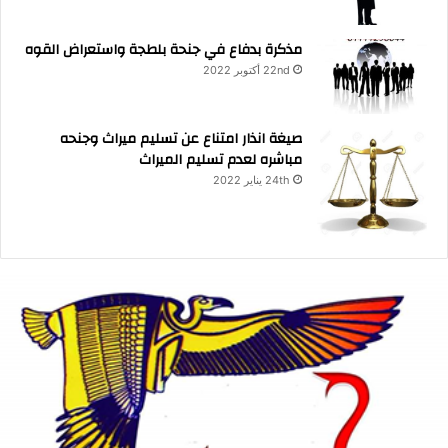
مذكرة بدفاع في جنحة بلطجة واستعراض القوه
22nd أكتوبر 2022
صيغة انذار امتناع عن تسليم ميراث وجنحه
مباشره لعدم تسليم الميراث
24th يناير 2022