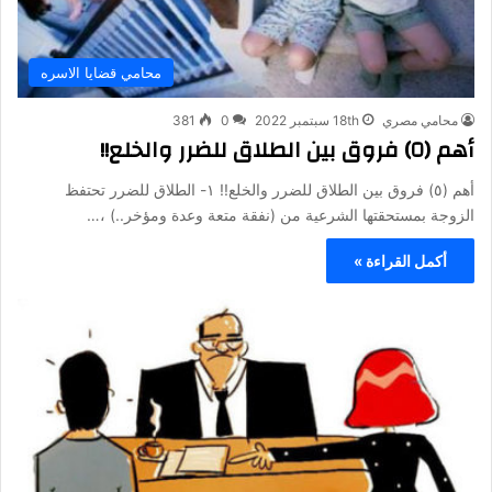
محامي قضايا الاسره
محامي مصري
18th سبتمبر 2022
0
381
أهم (٥) فروق بين الطلاق للضرر والخلع!!
أهم (٥) فروق بين الطلاق للضرر والخلع!! ١- الطلاق للضرر تحتفظ
الزوجة بمستحقتها الشرعية من (نفقة متعة وعدة ومؤخر..) ،…
أكمل القراءة »