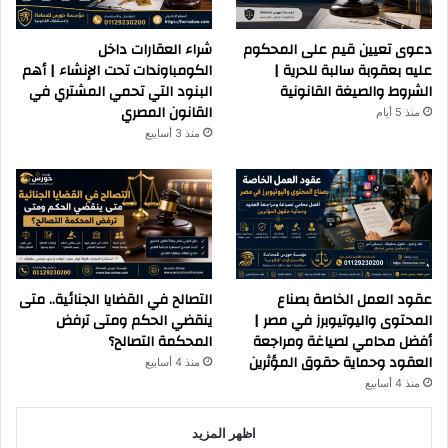
دعوى تعيين قيم على المحكوم
شراء العقارات داخل
عليه بعقوبة سالبة للحرية |
الكومباوندات تحت الإنشاء | أهم
الشروط والصيغة القانونية
البنود التي تحمي المشتري في
القانون المصري
منذ 5 أيام
منذ 3 أسابيع
عقود العمل الخاصة بصناع
التصالح في القضايا الجنائية.. متى
المحتوى واليوتيوبرز في مصر |
ينقضي الحكم ومتى ترفض
أفضل محامي لصياغة ومراجعة
المحكمة التصالح؟
العقود وحماية حقوق المؤثرين
منذ 4 أسابيع
منذ 4 أسابيع
اظهر المزيد