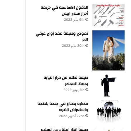
الدفوع الاساسيه في جريمه
أحراز سلاح ابيض
9th يناير 2023
نموذج وصيغة عقد زواج عرفي
pdf
20th مايو 2022
صيغة تظلم من قرار النيابة
بحفظ المحضر
7th يونيو 2023
مذكرة بدفاع في جنحة بلطجة
واستعراض القوه
22nd أكتوبر 2022
صيغة انذار امتناع عن تسليم