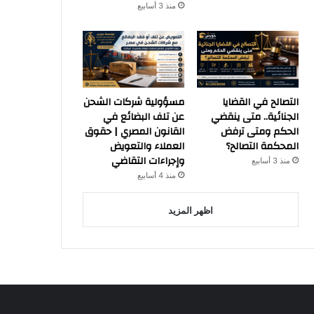
منذ 3 أسابيع
التصالح في القضايا
مسؤولية شركات الشحن
الجنائية.. متى ينقضي
عن تلف البضائع في
الحكم ومتى ترفض
القانون المصري | حقوق
المحكمة التصالح؟
العملاء والتعويض
وإجراءات التقاضي
منذ 3 أسابيع
منذ 4 أسابيع
اظهر المزيد