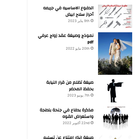
الدفوع الاساسيه في جريمه
أحراز سلاح ابيض
9th يناير 2023
نموذج وصيغة عقد زواج عرفي
pdf
20th مايو 2022
صيغة تظلم من قرار النيابة
بحفظ المحضر
7th يونيو 2023
مذكرة بدفاع في جنحة بلطجة
واستعراض القوه
22nd أكتوبر 2022
صيغة انذار امتناع عن تسليم