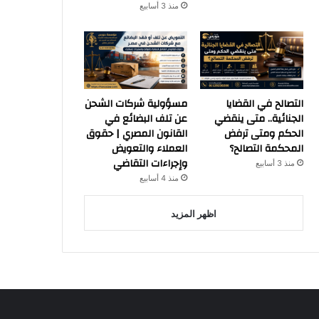
منذ 3 أسابيع
التصالح في القضايا
مسؤولية شركات الشحن
الجنائية.. متى ينقضي
عن تلف البضائع في
الحكم ومتى ترفض
القانون المصري | حقوق
المحكمة التصالح؟
العملاء والتعويض
وإجراءات التقاضي
منذ 3 أسابيع
منذ 4 أسابيع
اظهر المزيد