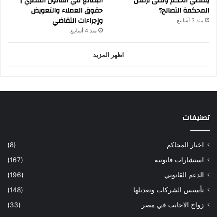
ينقضي الحكم ومتى ترفض
البضائع في القانون المصري |
المحكمة التصالح؟
حقوق العملاء والتعويض
وإجراءات التقاضي
منذ 3 أسابيع
منذ 4 أسابيع
اظهر المزيد
تصنيفات
اخبار المحاكم
(8)
استشارات قانونيه
(167)
الدعم القانوني
(196)
تأسيس الشركات وتعديلها
(148)
زواج الاجانب في مصر
(33)