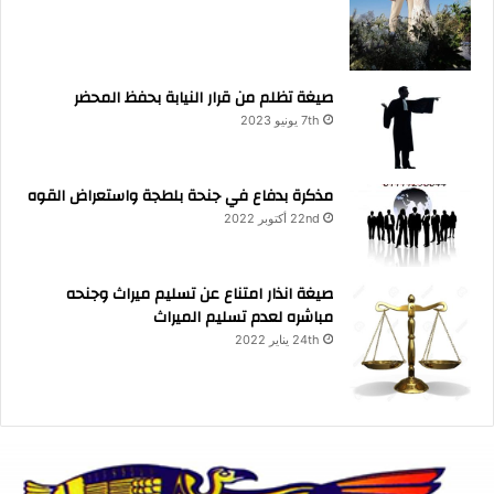
صيغة تظلم من قرار النيابة بحفظ المحضر
7th يونيو 2023
مذكرة بدفاع في جنحة بلطجة واستعراض القوه
22nd أكتوبر 2022
صيغة انذار امتناع عن تسليم ميراث وجنحه
مباشره لعدم تسليم الميراث
24th يناير 2022