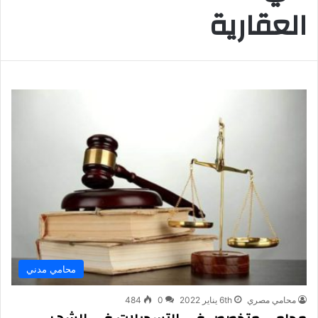
العقارية
محامي مدني
محامي مصري
6th يناير 2022
0
484