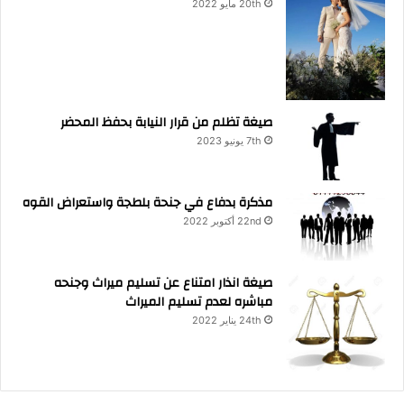
20th مايو 2022
صيغة تظلم من قرار النيابة بحفظ المحضر
7th يونيو 2023
مذكرة بدفاع في جنحة بلطجة واستعراض القوه
22nd أكتوبر 2022
صيغة انذار امتناع عن تسليم ميراث وجنحه
مباشره لعدم تسليم الميراث
24th يناير 2022