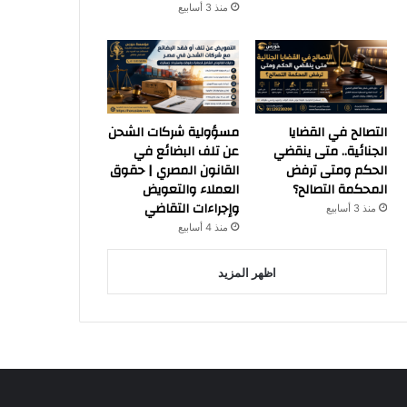
منذ 3 أسابيع
التصالح في القضايا
مسؤولية شركات الشحن
الجنائية.. متى ينقضي
عن تلف البضائع في
الحكم ومتى ترفض
القانون المصري | حقوق
المحكمة التصالح؟
العملاء والتعويض
وإجراءات التقاضي
منذ 3 أسابيع
منذ 4 أسابيع
اظهر المزيد