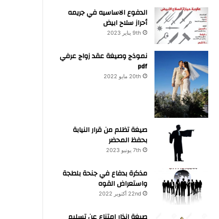
الدفوع الاساسيه في جريمه
أحراز سلاح ابيض
9th يناير 2023
نموذج وصيغة عقد زواج عرفي
pdf
20th مايو 2022
صيغة تظلم من قرار النيابة
بحفظ المحضر
7th يونيو 2023
مذكرة بدفاع في جنحة بلطجة
واستعراض القوه
22nd أكتوبر 2022
صيغة انذار امتناع عن تسليم