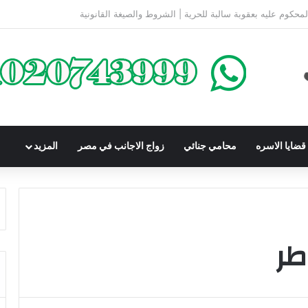
كومباوندات تحت الإنشاء | أهم البنود التي تحمي المشتري في القانون المصري
ضايا الاسره
محامي جنائي
زواج الاجانب في مصر
المزيد
طر