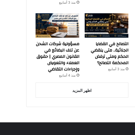
منذ 3 أسابيع
التصالح في القضايا
مسؤولية شركات الشحن
الجنائية.. متى ينقضي
عن تلف البضائع في
الحكم ومتى ترفض
القانون المصري | حقوق
المحكمة التصالح؟
العملاء والتعويض
وإجراءات التقاضي
منذ 3 أسابيع
منذ 4 أسابيع
اظهر المزيد