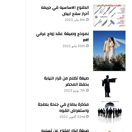
الدفوع الاساسيه في جريمه
أحراز سلاح ابيض
9th يناير 2023
نموذج وصيغة عقد زواج عرفي
pdf
20th مايو 2022
صيغة تظلم من قرار النيابة
بحفظ المحضر
7th يونيو 2023
مذكرة بدفاع في جنحة بلطجة
واستعراض القوه
22nd أكتوبر 2022
صيغة انذار امتناع عن تسليم