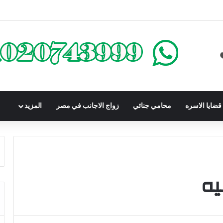
كومباوندات تحت الإنشاء | أهم البنود التي تحمي المشتري في القانون المصري
ضايا الاسره
محامي جنائي
زواج الاجانب في مصر
المزيد
يه