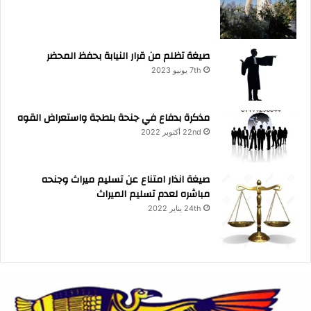
صيغة تظلم من قرار النيابة بحفظ المحضر
7th يونيو 2023
مذكرة بدفاع في جنحة بلطجة واستعراض القوه
22nd أكتوبر 2022
صيغة انذار امتناع عن تسليم ميراث وجنحه
مباشره لعدم تسليم الميراث
24th يناير 2022