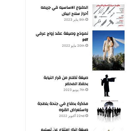
الدفوع الاساسيه في جريمه
أحراز سلاح ابيض
9th يناير 2023
نموذج وصيغة عقد زواج عرفي
pdf
20th مايو 2022
صيغة تظلم من قرار النيابة
بحفظ المحضر
7th يونيو 2023
مذكرة بدفاع في جنحة بلطجة
واستعراض القوه
22nd أكتوبر 2022
صيغة انذار امتناع عن تسليم