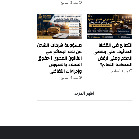
منذ 3 أسابيع
التصالح في القضايا
مسؤولية شركات الشحن
الجنائية.. متى ينقضي
عن تلف البضائع في
الحكم ومتى ترفض
القانون المصري | حقوق
المحكمة التصالح؟
العملاء والتعويض
وإجراءات التقاضي
منذ 3 أسابيع
منذ 4 أسابيع
اظهر المزيد