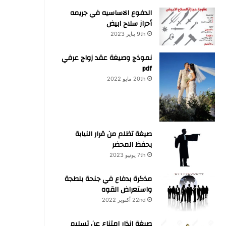
الدفوع الاساسيه في جريمه
أحراز سلاح ابيض
9th يناير 2023
نموذج وصيغة عقد زواج عرفي
pdf
20th مايو 2022
صيغة تظلم من قرار النيابة
بحفظ المحضر
7th يونيو 2023
مذكرة بدفاع في جنحة بلطجة
واستعراض القوه
22nd أكتوبر 2022
صيغة انذار امتناع عن تسليم