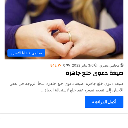
محامي قضايا الاسره
محامي مصري
3rd يناير 2022
0
842
صيغة دعوى خلع جاهزة
صيغة دعوى خلع جاهزة صيغة دعوى خلع جاهزة تلجأ الزوجة في بعض
الأحيان إلى تقديم نموذج عقد خلع لاستحالة الحياة…
أكمل القراءة »