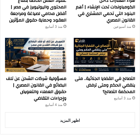
شراء العقارات داخل
عقود العمل الخاصة بصناع
الكومباوندات تحت الإنشاء | أهم
المحتوى واليوتيوبرز في مصر |
البنود التي تحمي المشتري في
أفضل محامي لصياغة ومراجعة
القانون المصري
العقود وحماية حقوق المؤثرين
منذ أسبوعين
منذ 3 أسابيع
التصالح في القضايا الجنائية.. متى
مسؤولية شركات الشحن عن تلف
ينقضي الحكم ومتى ترفض
البضائع في القانون المصري |
المحكمة التصالح؟
حقوق العملاء والتعويض
وإجراءات التقاضي
منذ 3 أسابيع
منذ 4 أسابيع
اظهر المزيد