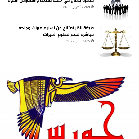
مذكرة بدفاع في جنحة بلطجة واستعراض القوه
22nd أكتوبر 2022
صيغة انذار امتناع عن تسليم ميراث وجنحه
مباشره لعدم تسليم الميراث
24th يناير 2022