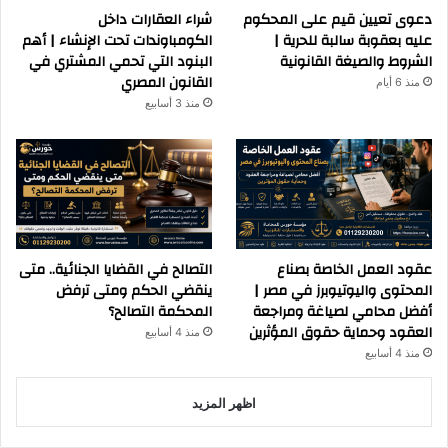
دعوى تعيين قيم على المحكوم
شراء العقارات داخل
عليه بعقوبة سالبة للحرية |
الكومباوندات تحت الإنشاء | أهم
الشروط والصيغة القانونية
البنود التي تحمي المشتري في
القانون المصري
منذ 6 أيام
منذ 3 أسابيع
عقود العمل الخاصة بصناع
التصالح في القضايا الجنائية.. متى
المحتوى واليوتيوبرز في مصر |
ينقضي الحكم ومتى ترفض
أفضل محامي لصياغة ومراجعة
المحكمة التصالح؟
العقود وحماية حقوق المؤثرين
منذ 4 أسابيع
منذ 4 أسابيع
اظهر المزيد