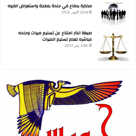
مذكرة بدفاع في جنحة بلطجة واستعراض القوه
22nd أكتوبر 2022
صيغة انذار امتناع عن تسليم ميراث وجنحه
مباشره لعدم تسليم الميراث
24th يناير 2022