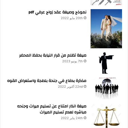
نموذج وصيغة عقد زواج عرفي pdf
20th مايو 2022
صيغة تظلم من قرار النيابة بحفظ المحضر
7th يونيو 2023
مذكرة بدفاع في جنحة بلطجة واستعراض القوه
22nd أكتوبر 2022
صيغة انذار امتناع عن تسليم ميراث وجنحه
مباشره لعدم تسليم الميراث
24th يناير 2022