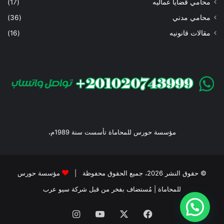
محامي قضايا عماليه
(17)
محامي مدني
(36)
مقالات قانونيه
(16)
مؤسسة حورس للمحاماة تأسست سنة 1989م،
© حقوق النشر 2026، جميع الحقوق محفوظة |
مؤسسة حورس
للمحاماة
| مُستضاف بفخر من قبل
شركة سيو عرب
فيسبوك
‫X
‫YouTube
انستقرام