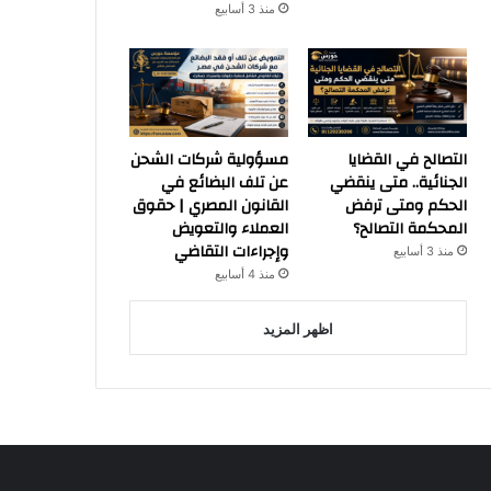
منذ 3 أسابيع
التصالح في القضايا
مسؤولية شركات الشحن
الجنائية.. متى ينقضي
عن تلف البضائع في
الحكم ومتى ترفض
القانون المصري | حقوق
المحكمة التصالح؟
العملاء والتعويض
وإجراءات التقاضي
منذ 3 أسابيع
منذ 4 أسابيع
اظهر المزيد