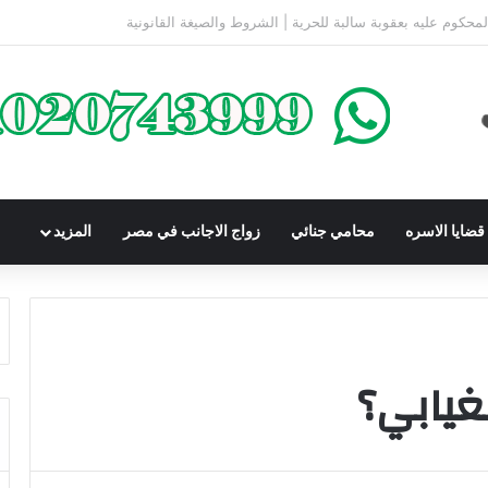
كومباوندات تحت الإنشاء | أهم البنود التي تحمي المشتري في القانون المصري
ضايا الاسره
محامي جنائي
زواج الاجانب في مصر
المزيد
غيابي؟