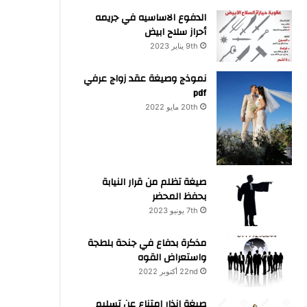
الدفوع الاساسيه في جريمه
أحراز سلاح ابيض
9th يناير 2023
نموذج وصيغة عقد زواج عرفي
pdf
20th مايو 2022
صيغة تظلم من قرار النيابة
بحفظ المحضر
7th يونيو 2023
مذكرة بدفاع في جنحة بلطجة
واستعراض القوه
22nd أكتوبر 2022
صيغة انذار امتناع عن تسليم