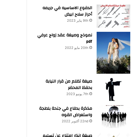
الدفوع الاساسيه في جريمه
أحراز سلاح ابيض
9th يناير 2023
نموذج وصيغة عقد زواج عرفي
pdf
20th مايو 2022
صيغة تظلم من قرار النيابة
بحفظ المحضر
7th يونيو 2023
مذكرة بدفاع في جنحة بلطجة
واستعراض القوه
22nd أكتوبر 2022
صيغة انذار امتناع عن تسليم