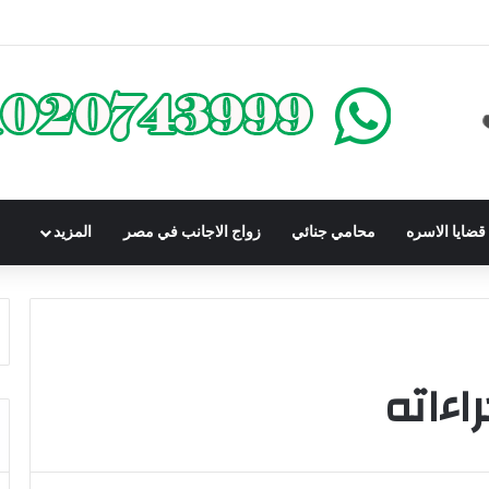
محكوم عليه بعقوبة سالبة للحرية | الشروط والصيغة القانونية
ضايا الاسره
محامي جنائي
زواج الاجانب في مصر
المزيد
راءاته