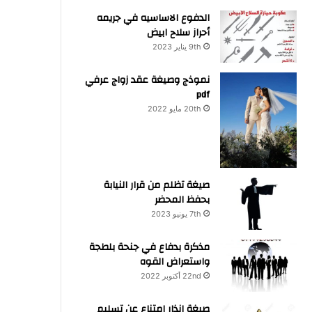
الدفوع الاساسيه في جريمه
أحراز سلاح ابيض
9th يناير 2023
نموذج وصيغة عقد زواج عرفي
pdf
20th مايو 2022
صيغة تظلم من قرار النيابة
بحفظ المحضر
7th يونيو 2023
مذكرة بدفاع في جنحة بلطجة
واستعراض القوه
22nd أكتوبر 2022
صيغة انذار امتناع عن تسليم