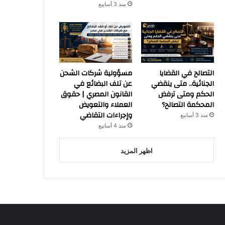
منذ 3 أسابيع
التصالح في القضايا
مسؤولية شركات الشحن
الجنائية.. متى ينقضي
عن تلف البضائع في
الحكم ومتى ترفض
القانون المصري | حقوق
المحكمة التصالح؟
العملاء والتعويض
وإجراءات التقاضي
منذ 3 أسابيع
منذ 4 أسابيع
اظهر المزيد