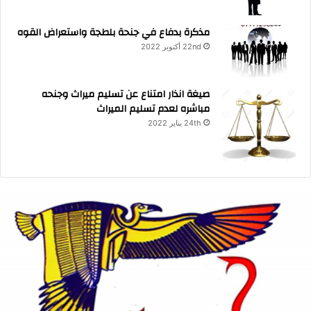
مذكرة بدفاع في جنحة بلطجة واستعراض القوه
22nd أكتوبر 2022
صيغة انذار امتناع عن تسليم ميراث وجنحه
مباشره لعدم تسليم الميراث
24th يناير 2022