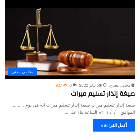
محامي مدني
محامي مصري
5th يناير 2022
0
927
صيغة إنذار تسليم ميراث
صيغة إنذار تسليم ميراث صيغة إنذار تسليم ميراث انه فى يوم ………..
الموافق / / ۲۰۱م الساعة بناء على…
أكمل القراءة »