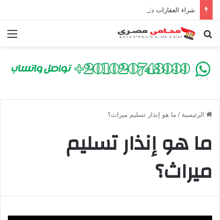
شراء العقارات داخل الكومباوندات تحت الإنشاء | أهم البنود التي تحمي المشتري في القانون المصري
بحث عن
الق
الرئيسية
/
ما هو إنذار تسليم ميراث؟
ما هو إنذار تسليم
ميراث؟