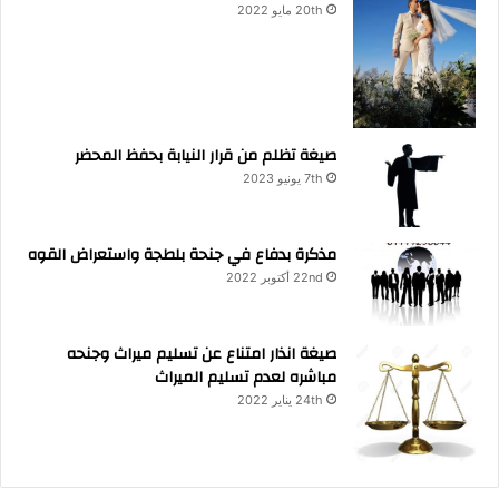
20th مايو 2022
صيغة تظلم من قرار النيابة بحفظ المحضر
7th يونيو 2023
مذكرة بدفاع في جنحة بلطجة واستعراض القوه
22nd أكتوبر 2022
صيغة انذار امتناع عن تسليم ميراث وجنحه
مباشره لعدم تسليم الميراث
24th يناير 2022