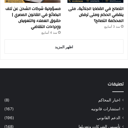
التصالح في القضايا الجنائية.. متى
مسؤولية شركات الشحن عن تلف
ينقضي الحكم ومتى ترفض
البضائع في القانون المصري |
المحكمة التصالح؟
حقوق العملاء والتعويض
وإجراءات التقاضي
منذ 3 أسابيع
منذ 4 أسابيع
اظهر المزيد
تصنيفات
اخبار المحاكم
(8)
استشارات قانونيه
(167)
الدعم القانوني
(196)
تأسيس الشركات وتعديلها
(148)