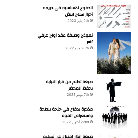
الدفوع الاساسيه في جريمه
أحراز سلاح ابيض
9th يناير 2023
نموذج وصيغة عقد زواج عرفي
pdf
20th مايو 2022
صيغة تظلم من قرار النيابة
بحفظ المحضر
7th يونيو 2023
مذكرة بدفاع في جنحة بلطجة
واستعراض القوه
22nd أكتوبر 2022
صيغة انذار امتناع عن تسليم