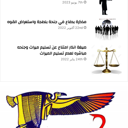
7th يونيو 2023
مذكرة بدفاع في جنحة بلطجة واستعراض القوه
22nd أكتوبر 2022
صيغة انذار امتناع عن تسليم ميراث وجنحه
مباشره لعدم تسليم الميراث
24th يناير 2022