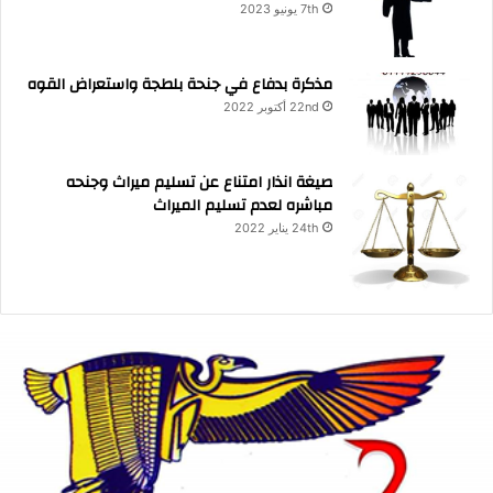
7th يونيو 2023
مذكرة بدفاع في جنحة بلطجة واستعراض القوه
22nd أكتوبر 2022
صيغة انذار امتناع عن تسليم ميراث وجنحه
مباشره لعدم تسليم الميراث
24th يناير 2022