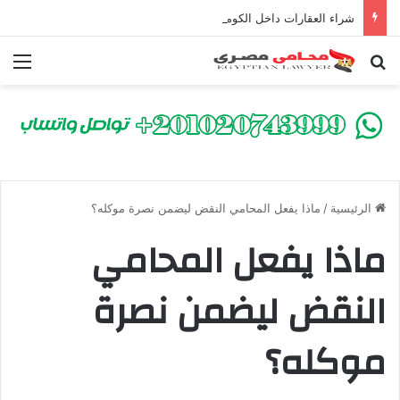
شراء العقارات داخل الكومباوندات تحت الإنشاء | أهم البنود التي تحمي المشتري في القانون المصري
بحث عن
الق
الرئيسية
/
ماذا يفعل المحامي النقض ليضمن نصرة موكله؟
ماذا يفعل المحامي
النقض ليضمن نصرة
موكله؟