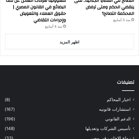
التصالح في القضايا الجنائية.. متى
مسؤولية شركات الشحن عن تلف
ينقضي الحكم ومتى ترفض
البضائع في القانون المصري |
المحكمة التصالح؟
حقوق العملاء والتعويض
وإجراءات التقاضي
منذ 3 أسابيع
منذ 4 أسابيع
اظهر المزيد
تصنيفات
اخبار المحاكم
(8)
استشارات قانونيه
(167)
الدعم القانوني
(196)
تأسيس الشركات وتعديلها
(148)
زواج الاجانب في مصر
(33)