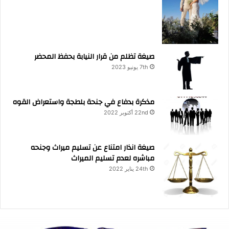
صيغة تظلم من قرار النيابة بحفظ المحضر
7th يونيو 2023
مذكرة بدفاع في جنحة بلطجة واستعراض القوه
22nd أكتوبر 2022
صيغة انذار امتناع عن تسليم ميراث وجنحه
مباشره لعدم تسليم الميراث
24th يناير 2022