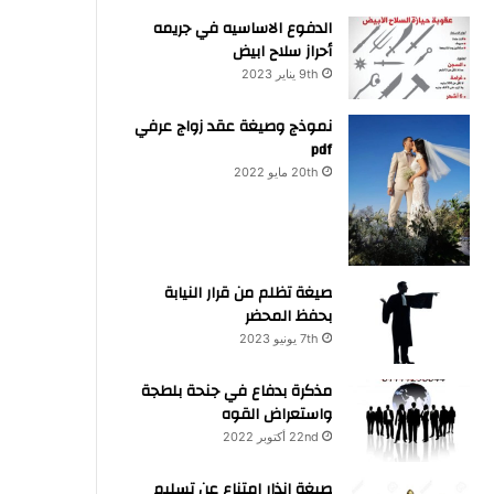
الدفوع الاساسيه في جريمه
أحراز سلاح ابيض
9th يناير 2023
نموذج وصيغة عقد زواج عرفي
pdf
20th مايو 2022
صيغة تظلم من قرار النيابة
بحفظ المحضر
7th يونيو 2023
مذكرة بدفاع في جنحة بلطجة
واستعراض القوه
22nd أكتوبر 2022
صيغة انذار امتناع عن تسليم