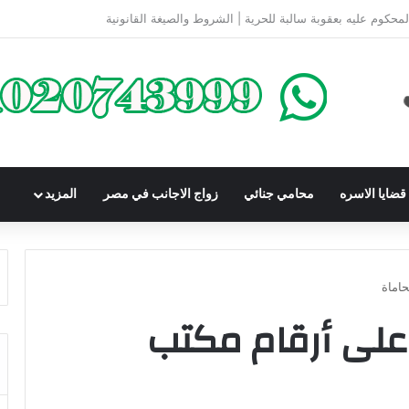
كومباوندات تحت الإنشاء | أهم البنود التي تحمي المشتري في القانون المصري
ضايا الاسره
محامي جنائي
زواج الاجانب في مصر
المزيد
حاماة
 على أرقام مكتب