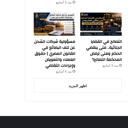
منذ 3 أسابيع
التصالح في القضايا
مسؤولية شركات الشحن
الجنائية.. متى ينقضي
عن تلف البضائع في
الحكم ومتى ترفض
القانون المصري | حقوق
المحكمة التصالح؟
العملاء والتعويض
وإجراءات التقاضي
منذ 3 أسابيع
منذ 4 أسابيع
اظهر المزيد