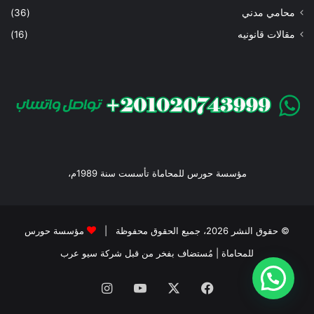
محامي مدني
(36)
مقالات قانونيه
(16)
مؤسسة حورس للمحاماة تأسست سنة 1989م،
© حقوق النشر 2026، جميع الحقوق محفوظة |
مؤسسة حورس
للمحاماة
| مُستضاف بفخر من قبل
شركة سيو عرب
فيسبوك
‫X
‫YouTube
انستقرام