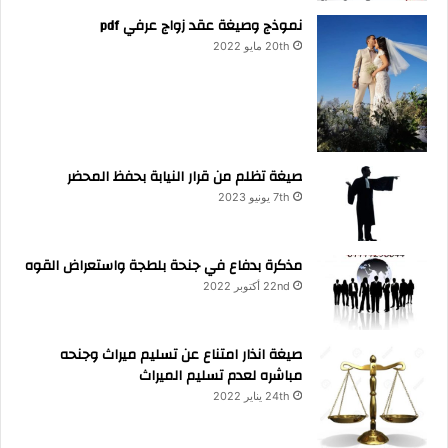
نموذج وصيغة عقد زواج عرفي pdf
20th مايو 2022
صيغة تظلم من قرار النيابة بحفظ المحضر
7th يونيو 2023
مذكرة بدفاع في جنحة بلطجة واستعراض القوه
22nd أكتوبر 2022
صيغة انذار امتناع عن تسليم ميراث وجنحه
مباشره لعدم تسليم الميراث
24th يناير 2022