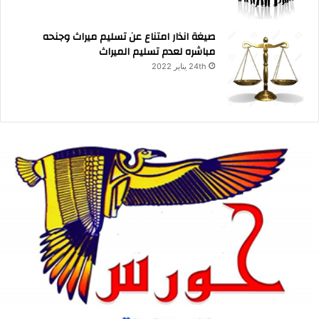
صيغة انذار امتناع عن تسليم ميراث وجنحه
مباشره لعدم تسليم الميراث
24th يناير 2022