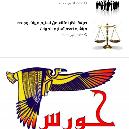
22nd أكتوبر 2022
صيغة انذار امتناع عن تسليم ميراث وجنحه
مباشره لعدم تسليم الميراث
24th يناير 2022