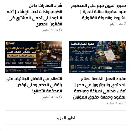
دعوى تعيين قيم على المحكوم
شراء العقارات داخل
عليه بعقوبة سالبة للحرية |
الكومباوندات تحت الإنشاء | أهم
الشروط والصيغة القانونية
البنود التي تحمي المشتري في
القانون المصري
منذ 5 أيام
منذ 3 أسابيع
عقود العمل الخاصة بصناع
التصالح في القضايا الجنائية.. متى
المحتوى واليوتيوبرز في مصر |
ينقضي الحكم ومتى ترفض
أفضل محامي لصياغة ومراجعة
المحكمة التصالح؟
العقود وحماية حقوق المؤثرين
منذ 4 أسابيع
منذ 4 أسابيع
اظهر المزيد