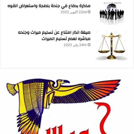
مذكرة بدفاع في جنحة بلطجة واستعراض القوه
22nd أكتوبر 2022
صيغة انذار امتناع عن تسليم ميراث وجنحه
مباشره لعدم تسليم الميراث
24th يناير 2022