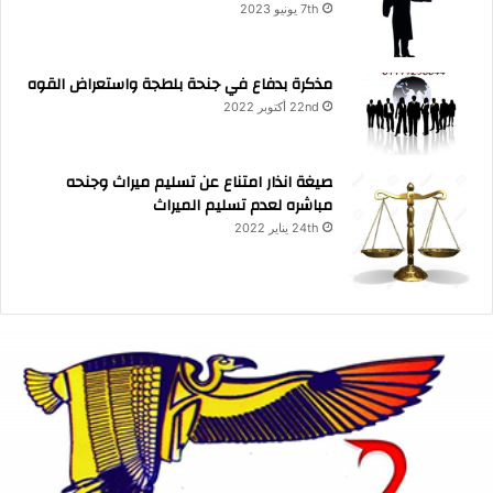
7th يونيو 2023
مذكرة بدفاع في جنحة بلطجة واستعراض القوه
22nd أكتوبر 2022
صيغة انذار امتناع عن تسليم ميراث وجنحه
مباشره لعدم تسليم الميراث
24th يناير 2022