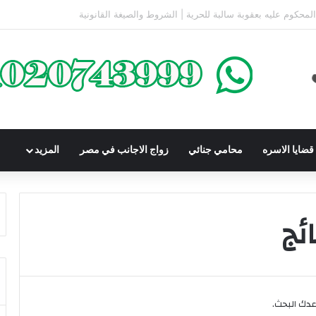
لكومباوندات تحت الإنشاء | أهم البنود التي تحمي المشتري في القانون المصري
ضايا الاسره
محامي جنائي
زواج الاجانب في مصر
المزيد
ئج
اعدك البحث.