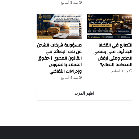
منذ 3 أسابيع
التصالح في القضايا
مسؤولية شركات الشحن
الجنائية.. متى ينقضي
عن تلف البضائع في
الحكم ومتى ترفض
القانون المصري | حقوق
المحكمة التصالح؟
العملاء والتعويض
وإجراءات التقاضي
منذ 3 أسابيع
منذ 4 أسابيع
اظهر المزيد