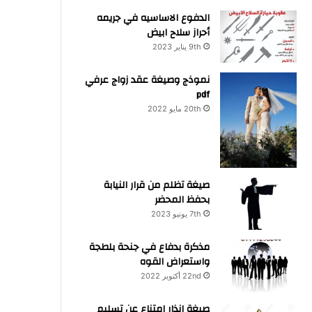
الدفوع الاساسيه في جريمه
أحراز سلاح ابيض
9th يناير 2023
نموذج وصيغة عقد زواج عرفي
pdf
20th مايو 2022
صيغة تظلم من قرار النيابة
بحفظ المحضر
7th يونيو 2023
مذكرة بدفاع في جنحة بلطجة
واستعراض القوه
22nd أكتوبر 2022
صيغة انذار امتناع عن تسليم