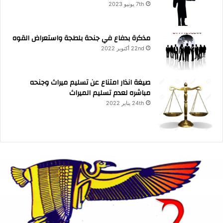
7th يونيو 2023
مذكرة بدفاع في جنحة بلطجة واستعراض القوه
22nd أكتوبر 2022
صيغة انذار امتناع عن تسليم ميراث وجنحه
مباشره لعدم تسليم الميراث
24th يناير 2022